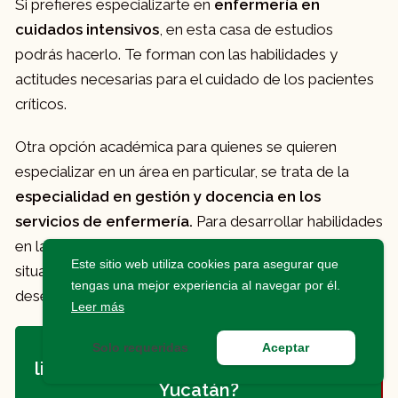
Si prefieres especializarte en
enfermería en
cuidados intensivos
, en esta casa de estudios
podrás hacerlo. Te forman con las habilidades y
actitudes necesarias para el cuidado de los pacientes
críticos.
Otra opción académica para quienes se quieren
especializar en un área en particular, se trata de la
especialidad en gestión y docencia en los
servicios de enfermería.
Para desarrollar habilidades
en la gestión y docencia, que te permitan determinar
Este sitio web utiliza cookies para asegurar que
situaciones problemáticas en el área donde te
tengas una mejor experiencia al navegar por él.
desempeñes como profesional.
Leer más
¿Qué universidades brindan la
Solo requeridas
Aceptar
licenciatura de enfermería en Mérida
Yucatán?