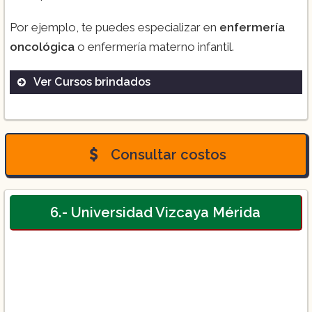
Por ejemplo, te puedes especializar en
enfermería
oncológica
o enfermería materno infantil.
Ver Cursos brindados
Licencia en enfermería:
de lunes a viernes
en horario matutino (7:00 a 13:30 hrs) y
Consultar costos
vespertino (15:00 a 20:15 hrs)
– Colegiatura fija: $2,150.00/ Campos
Clínicos Entre $1,000.00 y $2,500.00 c/u.
6.- Universidad Vizcaya Mérida