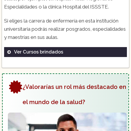
Especialidades o la clínica Hospital del ISSSTE.
Si eliges la carrera de enfermería en esta institución
universitaria podrás realizar posgrados, especialidades
y maestrías en sus aulas.
Ver Cursos brindados
Licenciatura en enfermería
Licenciatura en fisioterapia
¿Valorarías un rol más destacado en
Licenciatura para médico cirujano
Licenciatura en nutrición
el mundo de la salud?