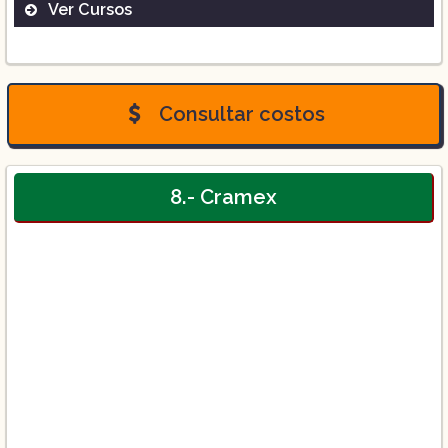
Ver Cursos
Manejo de Animales Vivos y
Perecederos:
Consultar costos
8.- Cramex
Básico Carga Internacional Intensivo:
Mercancías Peligrosas Básico: