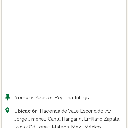
Sobrecargo de aviación:
Piloto aviador comercial de helicóptero:
Nombre
: Aviación Regional Integral
Ubicación
: Hacienda de Valle Escondido, Av.
Oficial de operaciones aeronáuticas:
Jorge Jiménez Cantú Hangar 9, Emiliano Zapata,
52937 Cd López Mateos, Méx., México