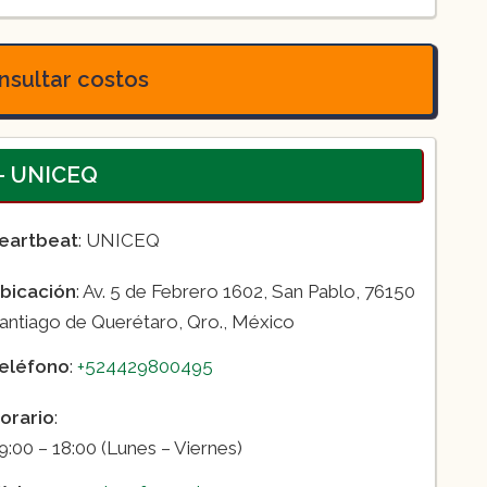
ración de 4 años dividida en 11
sultar costos
.- UNICEQ
eartbeat
: UNICEQ
bicación
: Av. 5 de Febrero 1602, San Pablo, 76150
antiago de Querétaro, Qro., México
eléfono
:
+524429800495
orario
:
9:00 – 18:00 (Lunes – Viernes)