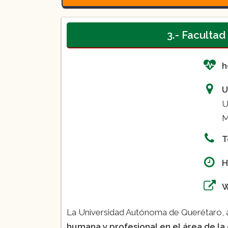
Curso:
Inducción a la enfermer
Curso:
La actuación del enfer
3.- Faculta
h
U
U
M
T
H
La Universidad Autónoma de Querétaro, 
humana y profesional en el área de la