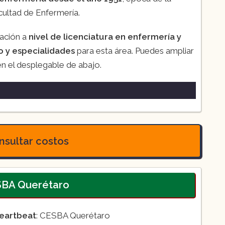
cultad de Enfermería.
ración a
nivel de licenciatura en enfermería y
 y especialidades
para esta área. Puedes ampliar
en el desplegable de abajo.
 años, semestral)
sultar costos
l)
lud
)
 en el movimiento humano (2 años,
SBA Querétaro
y quemaduras (2 años, semestral)
eartbeat
: CESBA Querétaro