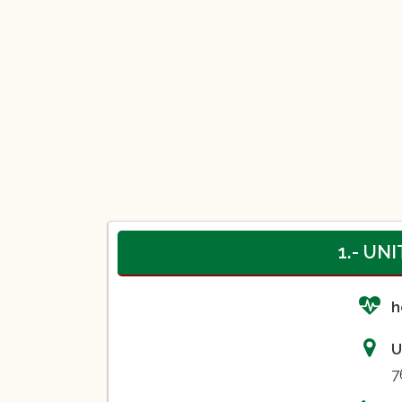
1.- UN
h
U
7