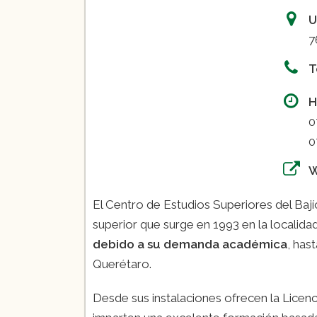
– Salud pública (1 año)
U
– Administración de los servici
7
– Enfermería en cuidados intens
Nivelaciones para técnicos en
T
H
0
0
El Centro de Estudios Superiores del Bají
superior que surge en 1993 en la localid
debido a su demanda académica
, has
Querétaro.
Desde sus instalaciones ofrecen la Licen