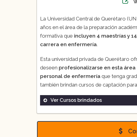
La Universidad Central de Querétaro (UNI
años en el área de la preparación académic
formativa que
incluyen 4 maestrías y 14 
carrera en enfermería
.
Esta universidad privada de Querétaro of
deseen
profesionalizarse en esta área 
personal de enfermería
que tenga grado 
también brindan cursos de captación para 
Ver Cursos brindados
Licenciatura en Enfermería
(8 
Nivelación para la Licenciatur
Con