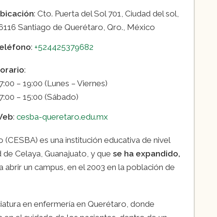
bicación
: Cto. Puerta del Sol 701, Ciudad del sol,
os de enfermería (1 año, semestral)
6116 Santiago de Querétaro, Qro., México
ivos, cirugía y urgencias (1 año)
 enfermería
eléfono
:
+524425379682
orario
:
7:00 – 19:00 (Lunes – Viernes)
7:00 – 15:00 (Sábado)
Web
:
cesba-queretaro.edu.mx
o (CESBA) es una institución educativa de nivel
ad de Celaya, Guanajuato, y que
se ha expandido,
ta abrir un campus, en el 2003 en la población de
ciatura en enfermería en Querétaro, donde