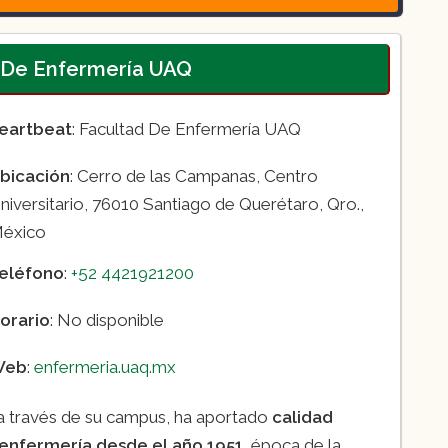
ía
mero con pacientes
d De Enfermería UAQ
eartbeat
: Facultad De Enfermería UAQ
bicación
: Cerro de las Campanas, Centro
niversitario, 76010 Santiago de Querétaro, Qro.,
éxico
eléfono
:
+52 4421921200
orario
: No disponible
Web
:
enfermeria.uaq.mx
a través de su campus, ha aportado
calidad
 enfermería desde el año 1951
, época de la