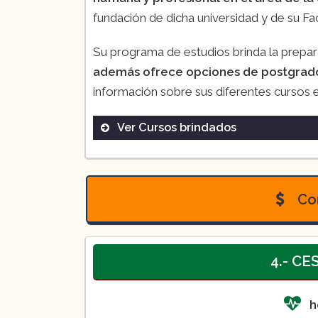
fundación de dicha universidad y de su Fa
Su programa de estudios brinda la prepa
además ofrece opciones de postgrado
información sobre sus diferentes cursos 
Ver Cursos brindados
Licenciaturas
– Licenciatura en Enfermería (5
Con
– Fisioterapia (5 años, semestra
Maestrías en Ciencias de la Sa
– Enfermería (2 años, semestral
– Ciencias de la rehabilitación
4.- CE
semestral)
– Manejo avanzado de heridas 
h
Especialidades