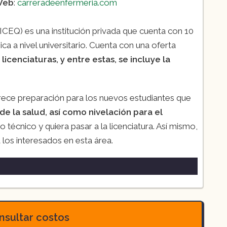
Web
:
carreradeenfermeria.com
CEQ) es una institución privada que cuenta con 10
a a nivel universitario. Cuenta con una oferta
licenciaturas, y entre estas, se incluye la
rece preparación para los nuevos estudiantes que
de la salud, así como nivelación para el
técnico y quiera pasar a la licenciatura. Así mismo,
los interesados en esta área.
semestres)
a en Enfermería
(4 semestres)
sultar costos