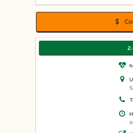
Licenciatura en enfermería:
Du
cuatrimestres
Con
2
h
U
S
T
H
0