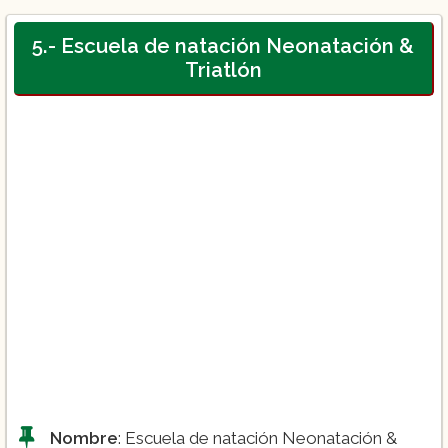
5.- Escuela de natación Neonatación &
Curso escolar:
Triatlón
Curso adultos:
Curso para tercera edad o sobre peso:
Curso de verano:
Curso aquafitnes
Nombre
: Escuela de natación Neonatación &