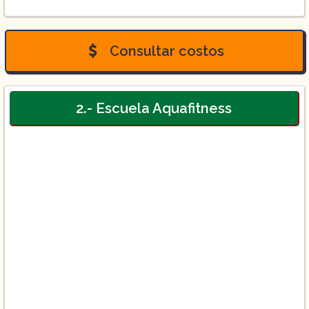
Cursos de 1 módulo ($1,100):
Consultar costos
Cursos de 2 módulos ($2,200):
2.- Escuela Aquafitness
Cursos de 3 módulos ($3,300):
Cursos de 4 módulos ($4,400):