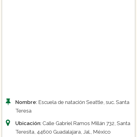
Clases de bebés ($1,140):
Clases Matronatación ($795):
Curso selecciones ($1,155)
Nombre
: Escuela de natación Seattle, suc. Santa
Teresa
GYM ($330)
Ubicación
: Calle Gabriel Ramos Millán 732, Santa
Teresita, 44600 Guadalajara, Jal., México