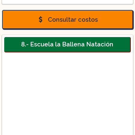
Cursos de promoción del «buen fin»:
Consultar costos
8.- Escuela la Ballena Natación
Visita su web para consultar los costos y
descuentos.