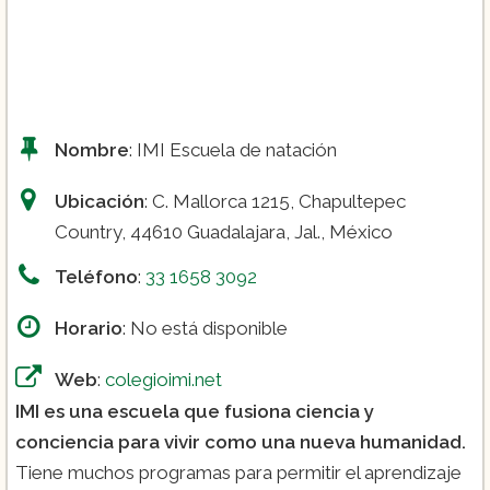
Los precios de los demás cursos deben
ser consultados a través de la página
web.
Nombre
: IMI Escuela de natación
Ubicación
: C. Mallorca 1215, Chapultepec
Country, 44610 Guadalajara, Jal., México
Teléfono
:
33 1658 3092
Horario
: No está disponible
Web
:
colegioimi.net
IMI es una escuela que fusiona ciencia y
conciencia para vivir como una nueva humanidad.
Tiene muchos programas para permitir el aprendizaje