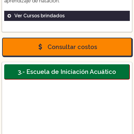
aprendizaje de natación.
Ver Cursos brindados
Clases de natación:
Consultar costos
Clases BOX:
3.- Escuela de Iniciación Acuático
Curso rehabilitación:
Para consultar los precios, se debe
ingresar a la pagina web.