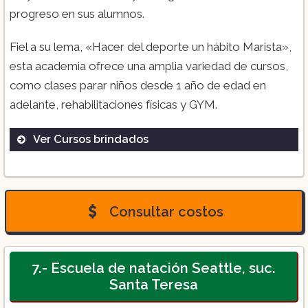
progreso en sus alumnos.
Fiel a su lema, «Hacer del deporte un hábito Marista»,
esta academia ofrece una amplia variedad de cursos,
como clases parar niños desde 1 año de edad en
adelante, rehabilitaciones físicas y GYM.
Ver Cursos brindados
Clases de natación ($535):
Consultar costos
Clases de nado libre ($420):
7.- Escuela de natación Seattle, suc.
Santa Teresa
Clase Acuadinamyc ($1,025):