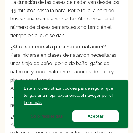
La duración de las cases de nadar van desde los
45 minutos hasta la hora. Por ello, a la hora de
buscar una escuela no basta sólo con saber el
número de clases semanales sino también el
tiempo en el que se dan.
¿Qué se necesita para hacer natación?
Para iniciarse en clases de natación necesitarás
unas traje de baño, gorro de baño, gafas de
natación y, opcionalmente, tapones de oído y
pinzas para la nariz.
Así mimo, en el caso de realizar clases avanzadas
Este sitio web utiliza cookies para asegurar que
tengas una mejor experiencia al navegar por él.
también necesarias aletas y palas o manoplas de
Leer más
natación.
¿Cuáles son los riesgos de la natación?
Solo requeridas
Aceptar
Aunque la natación es un deporte muy completo
existen riesgos de provocar lesiones si no se