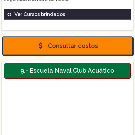
Ver Cursos brindados
Clases de natación ($250):
Clases grupales ($1,000):
Consultar costos
9.- Escuela Naval Club Acuático
Clases particulares para niños de 2 años
($200):
Nado libre adultos: