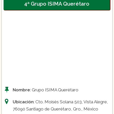
4ª Grupo ISIMA Querétaro
Panadería ($38,300.00). I
Licenciatura en Gastronomía y Negocios
($6,450.00).
Repostería ($34,900.00).
Licenciatura en Artes de Repostería y
Panadería ($7,450.00).
Gastronomía ($37,340.00).
Licenciatura en Enología y Sumillería
($6,450.00).
Nombre
: Grupo ISIMA Querétaro
Ubicación
: Cto. Moisés Solana 503, Vista Alegre,
Licenciatura en Administración y
76090 Santiago de Querétaro, Qro., México