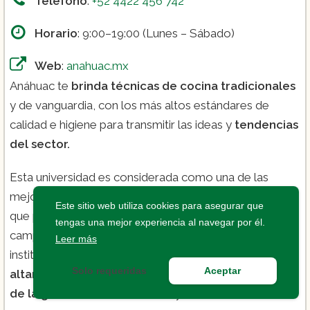
Teléfono
:
+52 4422 456 742
Horario
: 9:00–19:00 (Lunes – Sábado)
Web
:
anahuac.mx
Anáhuac te
brinda técnicas de cocina tradicionales
y de vanguardia, con los más altos estándares de
calidad e higiene para transmitir las ideas y
tendencias
del sector.
Esta universidad es considerada como una de las
mejores escuelas de gastronomía en Querétaro ya
Este sitio web utiliza cookies para asegurar que
que promueve el aprendizaje integral de líderes en el
tengas una mejor experiencia al navegar por él.
campo de la acción afirmativa y su desarrollo
Leer más
institucional, individual y social; con los
programas
Solo requeridas
Aceptar
altamente calificados para la formación en el arte
de la gastronomía
en México y en el mundo.