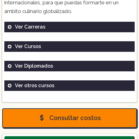
internacionales, para que puedas formarte en un
ámbito culinario globalizado.
Ver Carreras
Ver Cursos
Especialidad en Dirección de Negocios
Gastronómicos ($5,500.00).
Ver Diplomados
Hamburguesas ($1,200.00).
Ver otros cursos
Cocina Mexicana ($17,600.00).
Maestría en Gastrodiplomacia y
Paella y vino ($1,300.00).
Gastronomía Mexicana ($5,500.00).
Cocina Oriental ($14,200.00).
Consultar costos
Garnachero ($1,200.00).