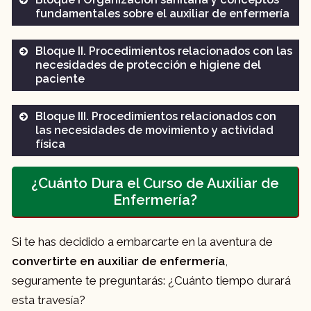
fundamentales sobre el auxiliar de enfermería
1. Organización sanitaria. Contexto
Bloque II. Procedimientos relacionados con las
hospitalario y esencial.
necesidades de protección e higiene del
paciente
Organización del sistema sanitario en
México.
Bloque III. Procedimientos relacionados con
las necesidades de movimiento y actividad
Ley general de salud
Anatomía de la piel y anejos cutáneos
física
Normas oficiales mexicanas
Fisiología de la piel
5. Sistema esquelético-muscular.
Áreas de salud
Patología más frecuente
¿Cuánto Dura el Curso de Auxiliar de
Procedimientos relacionados
Enfermería?
Procedimientos de higiene y aseo
2. El ser humano como sistema bio-psico-
El masaje
Anatomía de los husos, las articulaciones
social: sus necesidades y su salud.
y los músculos
Si te has decidido a embarcarte en la aventura de
Fisiología
convertirte en auxiliar de enfermería
,
Introducción
seguramente te preguntarás: ¿Cuánto tiempo durará
Patología más frecuente
Concepto de salud
esta travesía?
Mecánica corporal