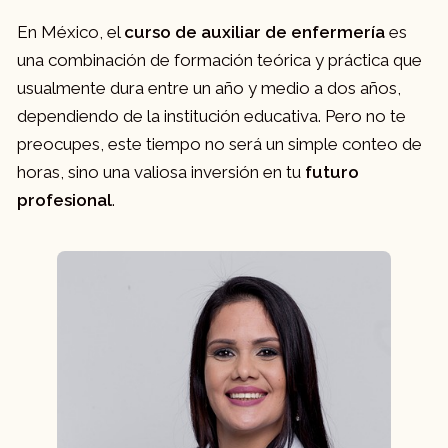
Concepto de enfermería
Posiciones corporales
Educación para la salud
En México, el
curso de auxiliar de enfermería
es
Movilización del sistema
una combinación de formación teórica y práctica que
Las necesidades humanas
musculoesqueletico
usualmente dura entre un año y medio a dos años,
Transporte y deambulación
dependiendo de la institución educativa. Pero no te
3. Principales características del rol de
preocupes, este tiempo no será un simple conteo de
auxiliar de enfermería.
horas, sino una valiosa inversión en tu
futuro
Introducción
profesional
.
6. Ulceras por presión
Modelos de enfermería
El proceso de atención de enfermería
Conceptos y aspectos generales
Etapas del proceso de atención de
Factores de predisposición
enfermería
Localizaciones más frecuentes
Funciones, procedimientos y tareas del
Proceso de información y estudios de
auxiliar de enfermería
evolución
Características de la relación asistencial:
Plan de actuación de enfermería
auxiliar de enfermería/paciente/familia