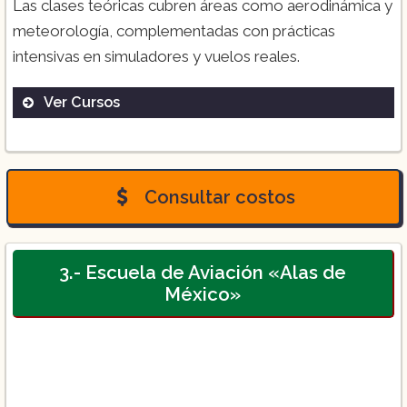
Las clases teóricas cubren áreas como aerodinámica y
meteorología, complementadas con prácticas
intensivas en simuladores y vuelos reales​.
Ver Cursos
Piloto aviador privado:
Consultar costos
3.- Escuela de Aviación «Alas de
México»
Piloto aviador comercial: