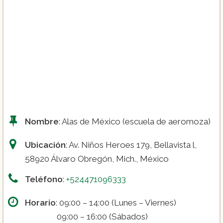
Oficial de operaciones:
Sobrecargo de aviación:
Nombre
: Alas de México (escuela de aeromoza)
Ubicación
: Av. Niños Heroes 179, Bellavista l,
58920 Álvaro Obregón, Mich., México
Teléfono
:
+524471096333
Horario
: 09:00 – 14:00 (Lunes – Viernes)
Técnico en mantenimiento de aeronaves:
09:00 – 16:00 (Sábados)