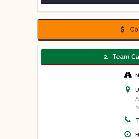
Clases de box en Toluca de Ler
Clases de Crossfit en Toluca de
Con
Clases de MMA en Toluca de L
2.- Team C
N
U
A
M
T
H