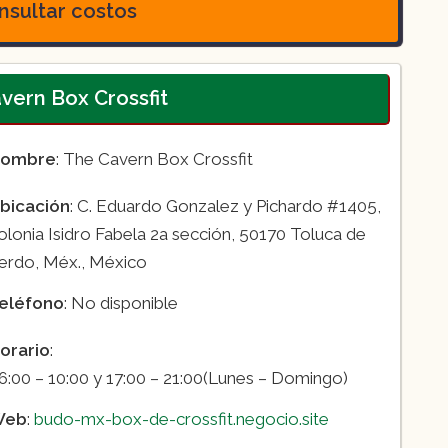
sultar costos
avern Box Crossfit
ombre
: The Cavern Box Crossfit
bicación
: C. Eduardo Gonzalez y Pichardo #1405,
olonia Isidro Fabela 2a sección, 50170 Toluca de
erdo, Méx., México
eléfono
: No disponible
orario
:
6:00 – 10:00 y 17:00 – 21:00(Lunes – Domingo)
Web
:
budo-mx-box-de-crossfit.negocio.site