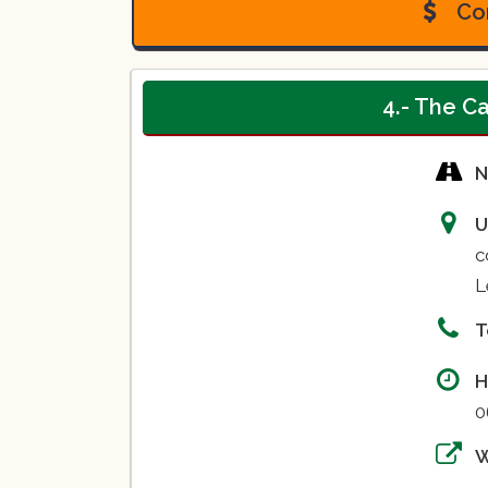
Con
4.- The C
N
U
c
L
T
H
0