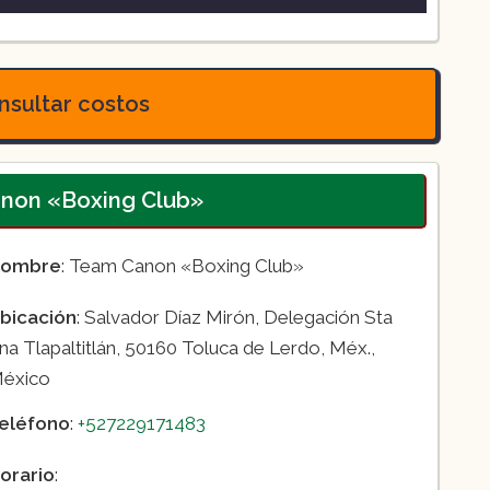
do.
 Lerdo.
sultar costos
erdo.
anon «Boxing Club»
ombre
: Team Canon «Boxing Club»
bicación
: Salvador Díaz Mirón, Delegación Sta
na Tlapaltitlán, 50160 Toluca de Lerdo, Méx.,
éxico
eléfono
:
+527229171483
orario
: