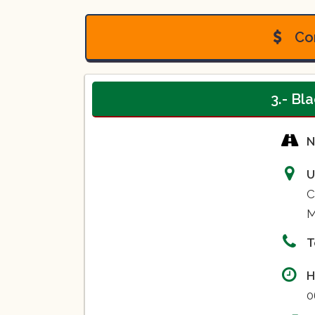
Boxeo modalidad amateur
Boxeo modalidad profesional
Con
3.- Bl
N
U
C
M
T
H
0