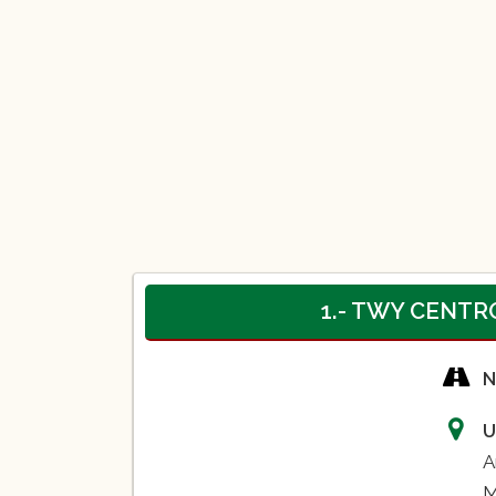
1.- TWY CENT
N
U
A
M