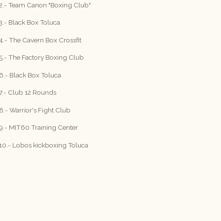
2.- Team Canon "Boxing Club"
3.- Black Box Toluca
4.- The Cavern Box Crossfit
5.- The Factory Boxing Club
6.- Black Box Toluca
7.- Club 12 Rounds
8.- Warrior's Fight Club
9.- MIT60 Training Center
10.- Lobos kickboxing Toluca