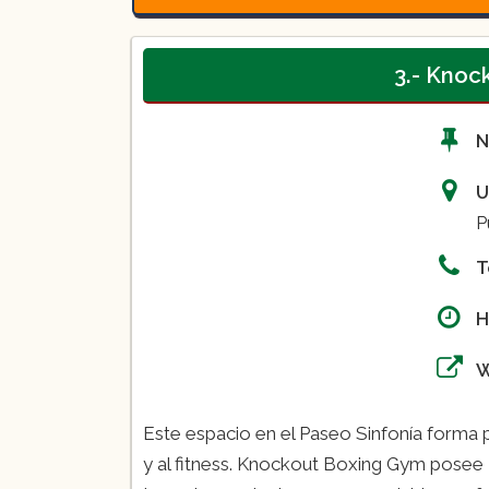
3.- Knoc
N
U
P
T
H
Este espacio en el Paseo Sinfonía forma 
y al fitness. Knockout Boxing Gym posee