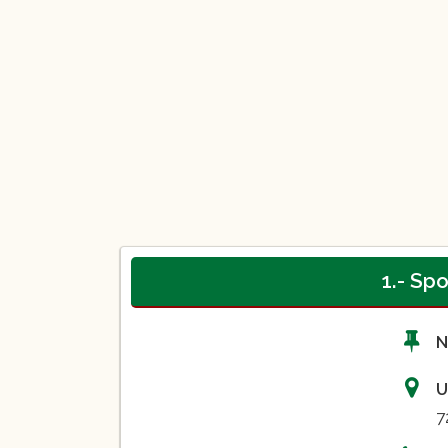
1.- Sp
N
U
7