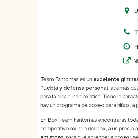
U
P
T
H
Team Fantomas es un
excelente gimna
Puebla y defensa personal
, además del
para la disciplina boxística. Tiene la car
hay un programa de boxeo para niños, a pa
En Box Team Fantomas encontrarás todas l
competitivo mundo del box, a un precio a
amistoso
, para que aprender a boxear se