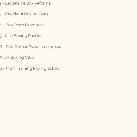
2.- Escuela de Box Reforma
3.- Knockout Boxing Gym
4.- Box Team Fantomas
5.- Like Boxing Puebla
6.- Red Corner Escuela de boxeo
7.- JR Boxing Club
8.- M&N Training Boxing School