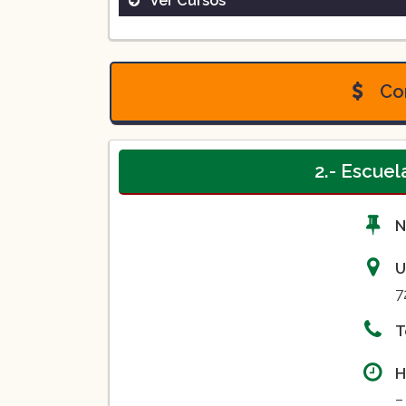
Ver Cursos
Boxeo competitivo
Con
Boxeo recreativo
2.- Escue
N
U
7
T
H
–