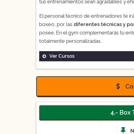
tus entrenamientos sean agradables y efec
El personal técnico de entrenadores te i
boxeo, por las
diferentes técnicas y por
posee. En el gym complementarás tu entr
totalmente personalizadas.
Ver Cursos
Boxeo deportivo
Con
4.- Box
N