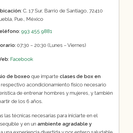
bicación
: C. 17 Sur, Barrio de Santiago, 72410
uebla, Pue., México
eléfono
:
993 455 9881
orario
: 07:30 – 20:30 (Lunes – Viernes)
Web
:
Facebook
sio de boxeo
que imparte
clases de box en
 respectivo acondicionamiento físico necesario
acterística de entrenar hombres y mujeres, y también
rtir de los 6 años.
as técnicas necesarias para iniciarte en el
sequible y en un
ambiente agradable y
a una experiencia divertida y por entero saludable.