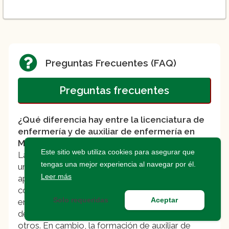
Carrera de Enfermería General
Preguntas Frecuentes (FAQ)
Preguntas frecuentes
¿Qué diferencia hay entre la licenciatura de
enfermería y de auxiliar de enfermería en
Monterrey?
Este sitio web utiliza cookies para asegurar que
La licenciatura de enfermería es una carrera
tengas una mejor experiencia al navegar por él.
universitaria que tiene una duración de
Leer más
aproximadamente cuatro años y proporciona
conocimientos teóricos y prácticos avanzados
Solo requeridas
Aceptar
en áreas como la atención al paciente, la gestión
de recursos y la investigación en salud, entre
otros. En cambio, la formación de auxiliar de