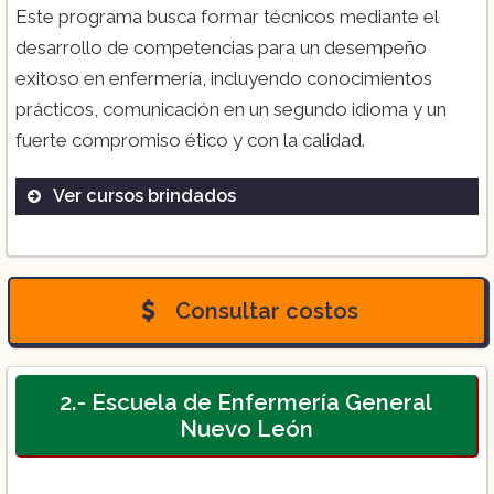
Este programa busca formar técnicos mediante el
desarrollo de competencias para un desempeño
exitoso en enfermería, incluyendo conocimientos
prácticos, comunicación en un segundo idioma y un
fuerte compromiso ético y con la calidad​.
Ver cursos brindados
Bachillerato Técnico en Enfermería
General
Consultar costos
Prácticas clínicas desde el primer
semestre
Enfoque teórico-práctico
2.- Escuela de Enfermería General
Aprendizaje colaborativo
Nuevo León
Programas de vinculación con centros de
salud