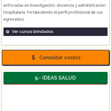
enfocadas en investigación, docencia y administración
hospitalaria, fortaleciendo el perfil profesional de sus
egresados.
Ver cursos brindados
Licenciatura en Enfermería
Licenciatura en Educación para la Salud
Consultar costos
Curso Posbásico de Enfermería en Salud
Ocupacional
9.- IDEAS SALUD
Curso Posbásico en Enfermería Quirúrgica
Maestría en Investigación y Docencia
Maestría en Administración Hospitalaria