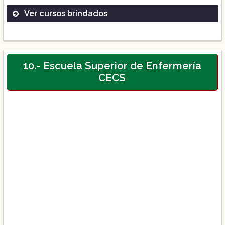
Ver cursos brindados
Maestría en Educación
Cursos Posbásicos de Enfermería
10.- Escuela Superior de Enfermería
CECS