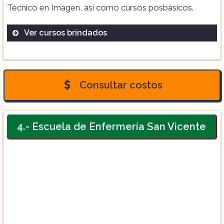
Técnico en Imagen, así como cursos posbásicos.
Ver cursos brindados
Licenciatura en Enfermería en Monterrey
Bachillerato Bivalente en Enfermería
Consultar costos
General
Bachillerato Bivalente Técnico en Imagen
4.- Escuela de Enfermería San Vicente
Cursos Posbásicos de Enfermería