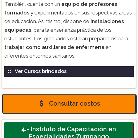
También, cuenta con un
equipo de profesores
formados
y experimentados en sus respectivas áreas
de educación. Asimismo, dispone de
instalaciones
equipadas
, para la enseñanza práctica de los
estudiantes. Los graduados estarán preparados para
trabajar como auxiliares de enfermería
en
diferentes entornos sanitarios.
Ver Cursos brindados
Técnico en Enfermería:
Este programa
tiene una duración de dos años.
Consultar costos
Cursos de Capacitación en Enfermería:
La
duración de estos cursos varía
dependiendo del contenido específico de
4.- Instituto de Capacitación en
cada curso, pero generalmente tienen una
Especialidades Zumpango
duración de algunos meses.