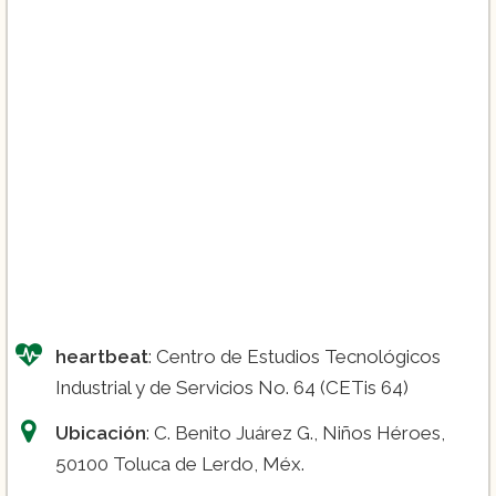
Diplomado en Enfermería en Urgencias y
Emergencias:
Duración de 6 meses.
Diplomado en Enfermería en Geriatría:
Duración de 6 meses.
Cuidado de heridas:
Duración de 20 horas.
Administración de medicamentos:
Duración de 20 horas.
Cuidado paliativo:
Duración de 20 horas.
Enfermería en salud ocupacional:
Duración de 20 horas.
heartbeat
: Centro de Estudios Tecnológicos
Industrial y de Servicios No. 64 (CETis 64)
Ubicación
: C. Benito Juárez G., Niños Héroes,
50100 Toluca de Lerdo, Méx.