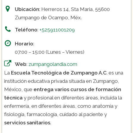
manejo de pacientes críticos en el entorno
Ubicación
: Herreros 14, Sta Maria, 55600
hospitalario.
Zumpango de Ocampo, Méx.
Diplomado en Enfermería en Salud
Mental:
Los participantes del diplomado
Teléfono
:
+525911001209
obtendrán conocimientos y habilidades
para el manejo de los pacientes con
Horario
:
trastornos mentales y emocionales.
07:00 – 15:00 (Lunes – Viernes)
Diplomado en Enfermería en Oncología:
Los participantes adquirirán
Web
:
zumpangolandia.com
conocimientos y habilidades para el
La
Escuela Tecnológica de Zumpango A.C
. es una
manejo de pacientes con cáncer y los
institución educativa privada situada en Zumpango,
cuidados paliativos.
México, que
entrega varios cursos de formación
técnica
y profesional en diferentes áreas, incluida la
enfermería, en diferentes áreas, como anatomía y
fisiología, farmacología, cuidado al paciente y
servicios sanitarios
.