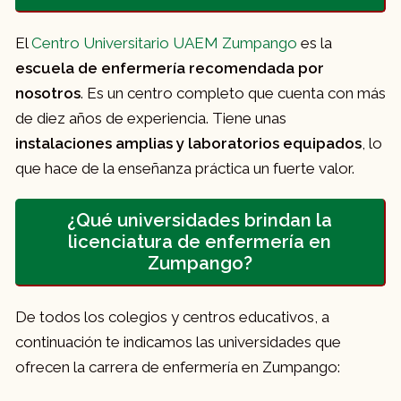
habilidades necesarias para trabajar como
técnicos en enfermería en diferentes
El
Centro Universitario UAEM Zumpango
es la
entornos de atención médica.
escuela de enfermería recomendada por
nosotros
. Es un centro completo que cuenta con más
de diez años de experiencia. Tiene unas
instalaciones amplias y laboratorios equipados
, lo
que hace de la enseñanza práctica un fuerte valor.
¿Qué universidades brindan la
licenciatura de enfermería en
Zumpango?
De todos los colegios y centros educativos, a
continuación te indicamos las universidades que
ofrecen la carrera de enfermería en Zumpango: