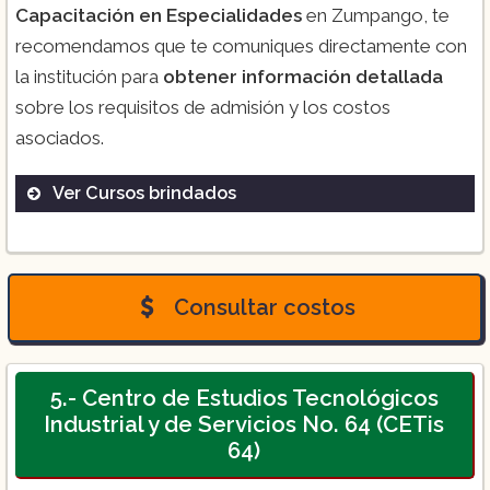
Capacitación en Especialidades
en Zumpango, te
recomendamos que te comuniques directamente con
la institución para
obtener información detallada
sobre los requisitos de admisión y los costos
asociados.
Ver Cursos brindados
Técnico en Enfermería:
Este programa
tiene una duración de tres años y está
Consultar costos
planteado para proporcionar a los
estudiantes los conocimientos y
habilidades necesarias para trabajar como
enfermeros técnicos en diversos entornos
5.- Centro de Estudios Tecnológicos
de atención médica.
Industrial y de Servicios No. 64 (CETis
64)
Diplomado en Enfermería en Cuidados
Intensivos:
Duración de 6 meses.