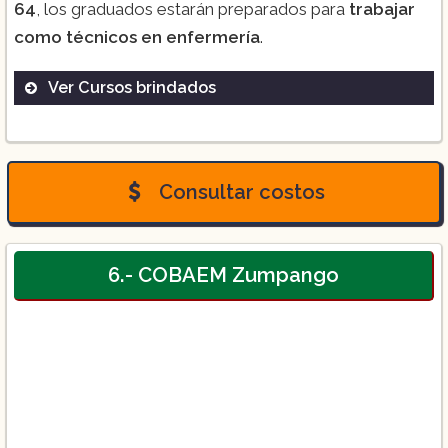
64
, los graduados estarán preparados para
trabajar
como técnicos en enfermería
.
Ver Cursos brindados
Bachillerato Tecnológico en Enfermería:
Un programa de tres años que
Consultar costos
proporciona a los estudiantes los
conocimientos y habilidades necesarias
para trabajar como técnicos en enfermería
en diferentes entornos de atención
6.- COBAEM Zumpango
médica. El programa incluye cursos
teóricos y prácticos en diferentes áreas de
enfermería.