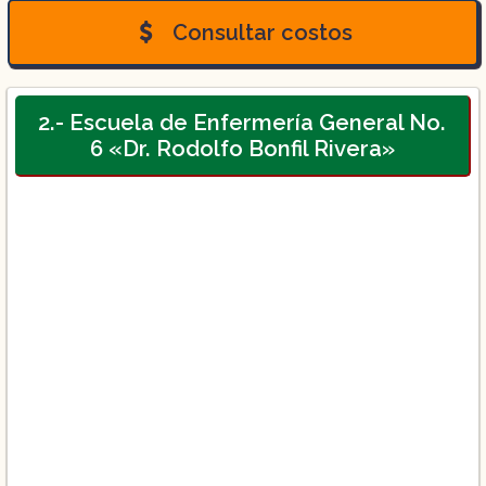
programa de nivel superior que tiene una
Consultar costos
duración de 9 semestres (4.5 años), incluye
cursos teóricos y prácticos en diferentes
áreas de enfermería, como anatomía y
fisiología, farmacología, cuidado de
2.- Escuela de Enfermería General No.
pacientes, investigación en enfermería y
6 «Dr. Rodolfo Bonfil Rivera»
administración de servicios de salud.