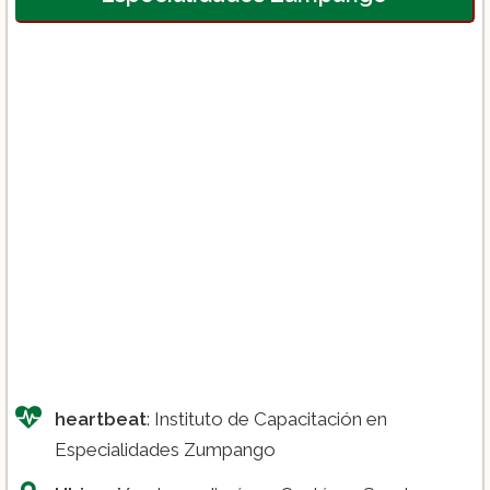
Cursos de Capacitación en Salud:
La
duración de estos cursos también varía
dependiendo del contenido específico de
cada curso, pero generalmente tienen una
duración de algunos meses.
heartbeat
: Instituto de Capacitación en
Especialidades Zumpango