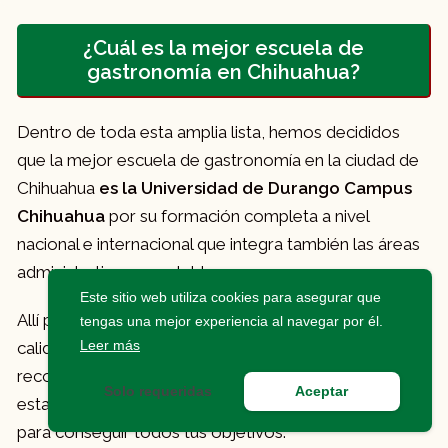
¿Cuál es la mejor escuela de
gastronomía en Chihuahua?
Dentro de toda esta amplia lista, hemos decididos
que la mejor escuela de gastronomía en la ciudad de
Chihuahua
es la Universidad de Durango Campus
Chihuahua
por su formación completa a nivel
nacional e internacional que integra también las áreas
administrativas y contables.
Este sitio web utiliza cookies para asegurar que
Allí podrás formarte y recibir la mejor educación de
tengas una mejor experiencia al navegar por él.
Leer más
calidad. Cuentan con formadores profesionales
reconocidos en el mundo gastronómico. Gradúate en
Solo requeridas
Aceptar
esta escuela y
conviértete en un chef profesional
para conseguir todos tus objetivos.