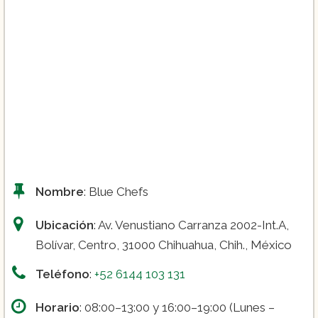
Diplomado en Repostería I ($4.450):
Nombre
: Blue Chefs
Diplomado en Repostería II ($3.650):
Ubicación
: Av. Venustiano Carranza 2002-Int.A,
Bolívar, Centro, 31000 Chihuahua, Chih., México
Teléfono
:
+52 6144 103 131
Diplomado en Chocolatería ($3.600):
Horario
: 08:00–13:00 y 16:00–19:00 (Lunes –