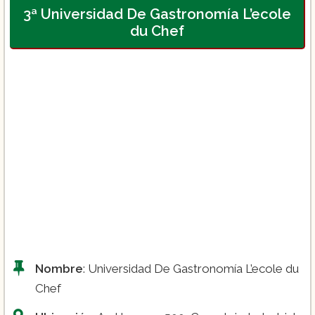
3ª Universidad De Gastronomía L’ecole
Negocios Gastronómicos:
du Chef
Maestría en Dirección y Producción de
Alta Repostería, Panadería y
Chocolatería:
Diplomado en cocina internacional:
Nombre
: Universidad De Gastronomía L’ecole du
Chef