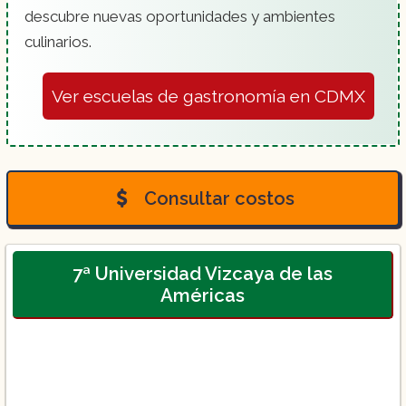
descubre nuevas oportunidades y ambientes
culinarios.
Repostería Fina:
Ver escuelas de gastronomía en CDMX
Consultar costos
Pastelería:
7ª Universidad Vizcaya de las
Américas