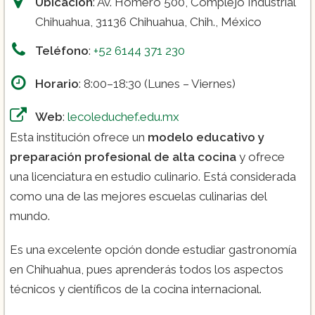
Ubicación
: Av. Homero 500, Complejo Industrial
Diplomado en Organización de eventos:
Chihuahua, 31136 Chihuahua, Chih., México
Teléfono
:
+52 6144 371 230
Horario
: 8:00–18:30 (Lunes – Viernes)
Web
:
lecoleduchef.edu.mx
Esta institución ofrece un
modelo educativo y
preparación profesional de alta cocina
y ofrece
una licenciatura en estudio culinario. Está considerada
como una de las mejores escuelas culinarias del
mundo.
Es una excelente opción donde estudiar gastronomía
en Chihuahua, pues aprenderás todos los aspectos
técnicos y científicos de la cocina internacional.