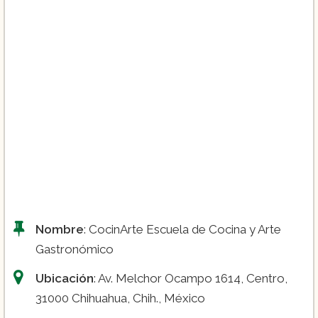
Diplomado de Alta Panadería y
Repostería (+$2,500.00):
Diplomado de Gastronomía Internacional
($2.200.00):
Nombre
: CocinArte Escuela de Cocina y Arte
Gastronómico
Ubicación
: Av. Melchor Ocampo 1614, Centro,
31000 Chihuahua, Chih., México