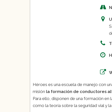
Paquete 3
N
U
S
Paquete 4
d
T
Paquete 5
H
0
Paquete 6
Héroes es una escuela de manejo con una
misión
la formación de conductores a
Para ello, disponen de una formación en 
como la teoría sobre la seguridad vial y l