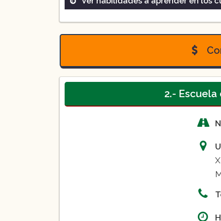
Ver habilidades a aprender en los c
Curso de manejo básico:
Con
Curso de manejo intermedio:
2.- Escuel
Curso de manejo avanzado:
N
U
X
M
T
H