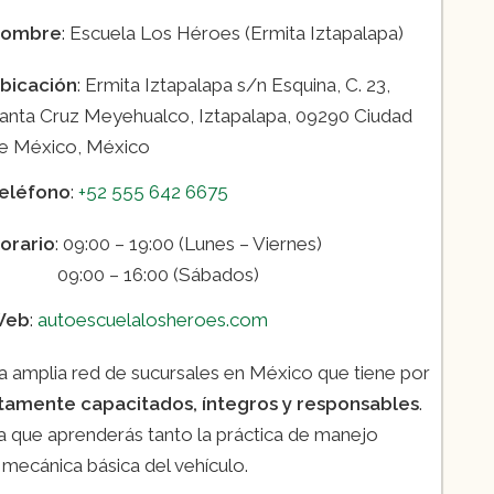
ombre
: Escuela Los Héroes (Ermita Iztapalapa)
bicación
: Ermita Iztapalapa s/n Esquina, C. 23,
anta Cruz Meyehualco, Iztapalapa, 09290 Ciudad
e México, México
eléfono
:
+52 555 642 6675
orario
: 09:00 – 19:00 (Lunes – Viernes)
9:00 – 16:00 (Sábados)
Web
:
autoescuelalosheroes.com
 amplia red de sucursales en México que tiene por
ltamente capacitados,
íntegros
y responsables
.
la que aprenderás tanto la práctica de manejo
a mecánica básica del vehículo.