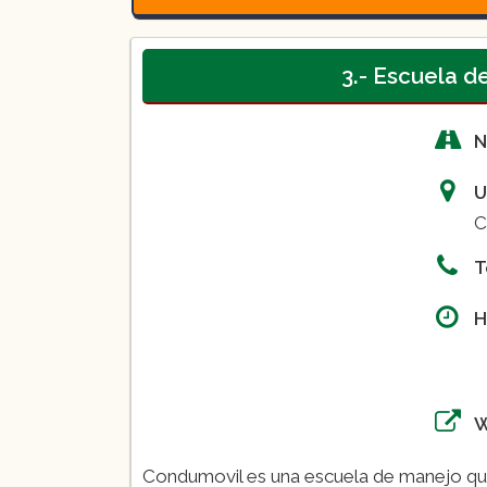
3.- Escuela 
Curso de manejo intensivo:
N
U
C
Curso de manejo avanzado:
T
H
0
0
Condumovil es una escuela de manejo q