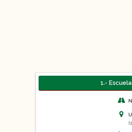
1.- Escuel
N
U
I