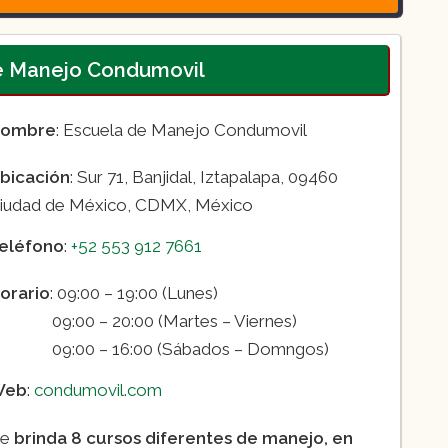
de Manejo Condumovil
ombre
: Escuela de Manejo Condumovil
bicación
: Sur 71, Banjidal, Iztapalapa, 09460
iudad de México, CDMX, México
eléfono
:
+52 553 912 7661
orario
: 09:00 – 19:00 (Lunes)
9:00 – 20:00 (Martes – Viernes)
9:00 – 16:00 (Sábados – Domngos)
Web
:
condumovil.com
ue
brinda 8 cursos diferentes de manejo, en