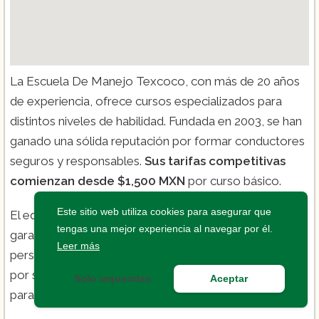
La Escuela De Manejo Texcoco, con más de 20 años
de experiencia, ofrece cursos especializados para
distintos niveles de habilidad. Fundada en 2003, se han
ganado una sólida reputación por formar conductores
seguros y responsables.
Sus tarifas competitivas
comienzan desde $1,500 MXN
por curso básico.
Este sitio web utiliza cookies para asegurar que
El equipo de instructores está altamente calificado,
tengas una mejor experiencia al navegar por él.
garantizando una enseñanza profesional y
Leer más
personalizada. Además, han recibido varios premios
por su excelencia en la enseñanza. Es la mejor opción
Solo requeridas
Aceptar
para aprender a conducir en Texcoco.