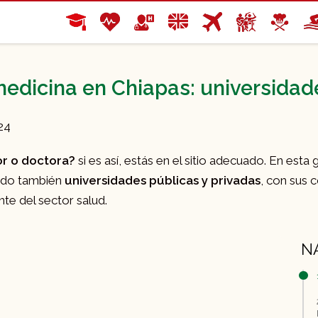
edicina en Chiapas: universidade
24
or o doctora?
si es así, estás en el sitio adecuado. En est
ndo también
universidades públicas y privadas
, con sus 
nte del sector salud.
N