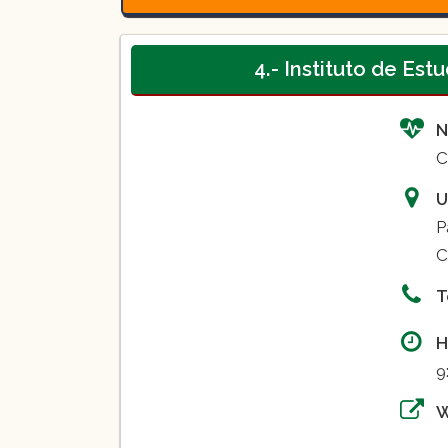
4.- Instituto de Es
N
C
U
P
C
T
H
9