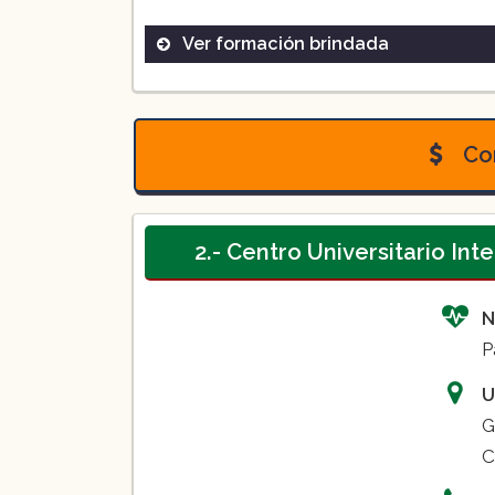
Ver formación brindada
Licenciatura de medicina en C
Con
2.- Centro Universitario In
N
P
U
G
C