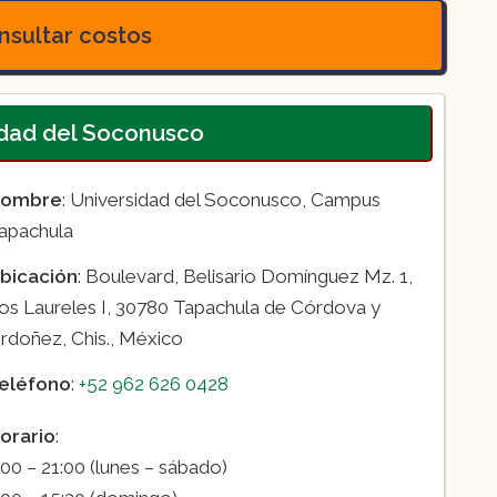
eñada para formar expertos en el cuidado
sultar costos
to teórica como clínicamente para abordar
inaria y Zootecnia:
con duración de
iene como propósito educar a profesionales
idad del Soconusco
sean capaces de atender y responder a las
io y zootécnico
ombre
: Universidad del Soconusco, Campus
apachula
bicación
: Boulevard, Belisario Domínguez Mz. 1,
os Laureles I, 30780 Tapachula de Córdova y
rdoñez, Chis., México
eléfono
:
+52 962 626 0428
orario
:
:00 – 21:00 (lunes – sábado)