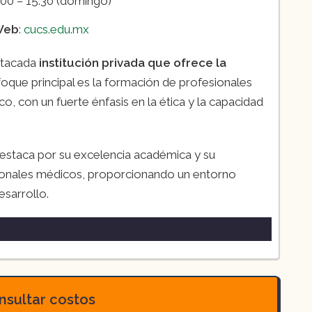
:00 – 15:30 (domingo)
Web
:
cucs.edu.mx
stacada
institución privada que ofrece la
foque principal es la formación de profesionales
, con un fuerte énfasis en la ética y la capacidad
estaca por su excelencia académica y su
onales médicos, proporcionando un entorno
esarrollo.
o en Chiapas
sultar costos