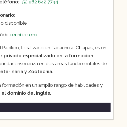
eléfono
:
+52 962 642 7794
orario
:
o disponible
Web
:
ceuni.edu.mx
 Pacífico, localizado en Tapachula, Chiapas, es un
r privado especializado en la formación
or brindar enseñanza en dos áreas fundamentales de
eterinaria y Zootecnia
.
 formación en un amplio rango de habilidades y
 el dominio del inglés.
:
con duración de 4 años más un año