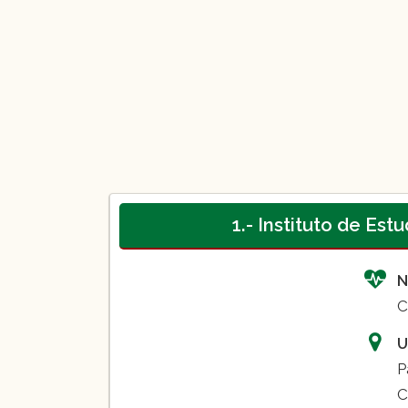
1.- Instituto de Es
N
C
U
P
C