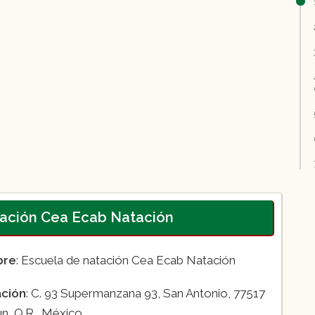
tación Cea Ecab Natación
bre
: Escuela de natación Cea Ecab Natación
ación
: C. 93 Supermanzana 93, San Antonio, 77517
n, Q.R., México