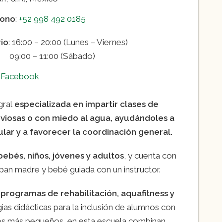
fono
:
+52 998 492 0185
io
: 16:00 – 20:00 (Lunes – Viernes)
0 – 11:00 (Sábado)
:
Facebook
gral
especializada en impartir clases de
viosas o con miedo al agua, ayudándoles a
ular y a favorecer la coordinación general.
bebés, niños, jóvenes y adultos
, y cuenta con
pan madre y bebé guiada con un instructor.
programas de rehabilitación, aquafitness y
egias didácticas para la inclusión de alumnos con
 los más pequeños, en esta escuela combinan