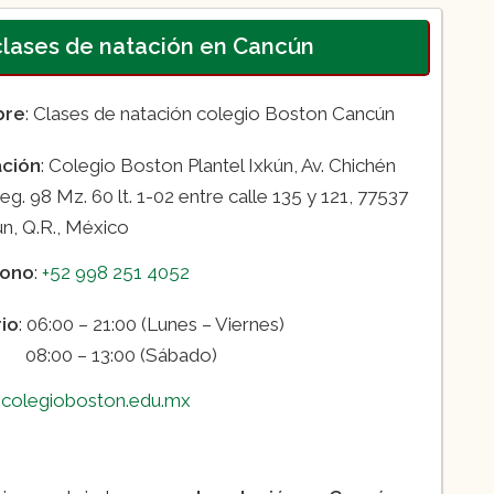
 clases de natación en Cancún
bre
: Clases de natación colegio Boston Cancún
ación
: Colegio Boston Plantel Ixkún, Av. Chichén
eg. 98 Mz. 60 lt. 1-02 entre calle 135 y 121, 77537
n, Q.R., México
fono
:
+52 998 251 4052
io
: 06:00 – 21:00 (Lunes – Viernes)
0 – 13:00 (Sábado)
:
colegioboston.edu.mx