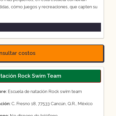
rtidas, cómo juegos y recreaciones, que capten su
sultar costos
natación Rock Swim Team
bre
: Escuela de natación Rock swim team
ación
: C. Fresno 18, 77533 Cancún, Q.R., México
fono
: No dispone de teléfono