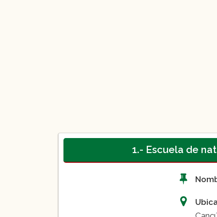
1.- Escuela de na
Nom
Ubic
Cancú