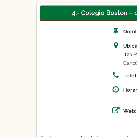
4.- Colegio Boston –
Nom
Ubic
Itzá R
Cancú
Telé
Horar
08:0
Web