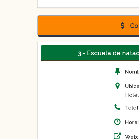
Curso de natación para adult
($500)
Con
($600)
($700)
3.- Escuela de natac
Curso de natación de niños e
Nom
($600)
Ubic
($700)
Hotel
La inscripción anual tiene un
Telé
Horar
Web