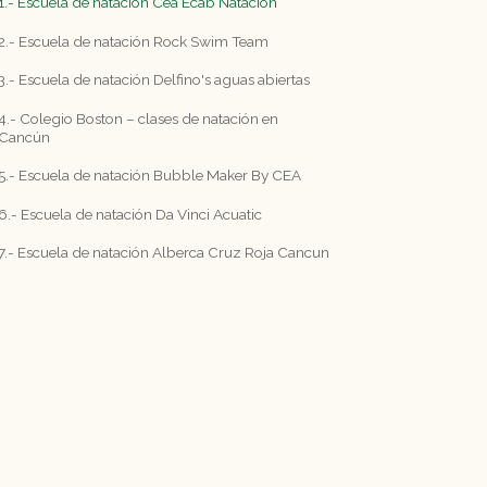
1.- Escuela de natación Cea Ecab Natación
2.- Escuela de natación Rock Swim Team
3.- Escuela de natación Delfino's aguas abiertas
4.- Colegio Boston – clases de natación en
Cancún
5.- Escuela de natación Bubble Maker By CEA
6.- Escuela de natación Da Vinci Acuatic
7.- Escuela de natación Alberca Cruz Roja Cancun