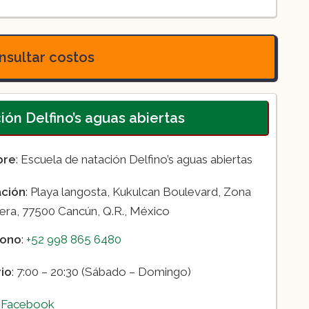
os en Cancún:
sultar costos
ión Delfino’s aguas abiertas
n Cancún (5 años en adelante):
bre
: Escuela de natación Delfino’s aguas abiertas
ación
: Playa langosta, Kukulcan Boulevard, Zona
era, 77500 Cancún, Q.R., México
 costo de
($400)
.
fono
:
+52 998 865 6480
io
: 7:00 – 20:30 (Sábado – Domingo)
:
Facebook