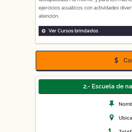
ejercicios acuáticos con actividades dive
atención.
Ver Cursos brindados
($550):
Con
2.- Escuela de 
Nom
Ubic
Telé