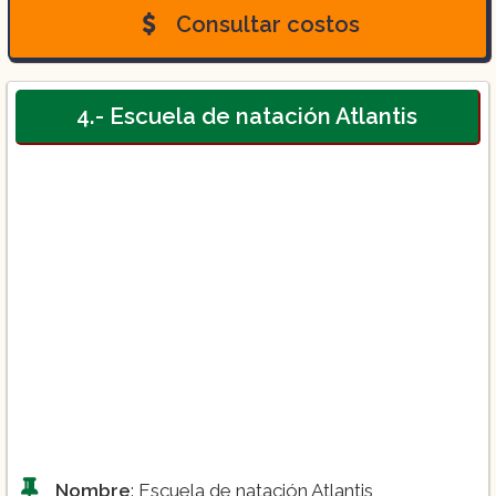
Consultar costos
($1,200)
4.- Escuela de natación Atlantis
($6,000):
Nombre
: Escuela de natación Atlantis