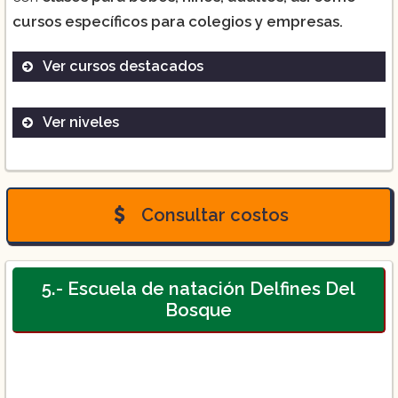
cursos específicos para colegios y empresas.
Ver cursos destacados
Ver niveles
Curso intensivo:
Nivel Básico
Curso de verano:
Consultar costos
Nivel 1
5.- Escuela de natación Delfines Del
Curso para grupos especiales:
Bosque
Nivel 2
Nivel 3