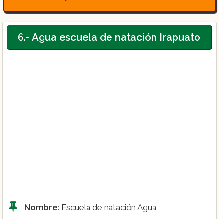
Curso de verano:
6.- Agua escuela de natación Irapuato
Curso intensivo:
Nombre
: Escuela de natación Agua