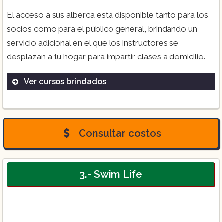
El acceso a sus alberca está disponible tanto para los
socios como para el público general, brindando un
servicio adicional en el que los instructores se
desplazan a tu hogar para impartir clases a domicilio.
Ver cursos brindados
($960):
Consultar costos
3.- Swim Life
($1,600)
($280):