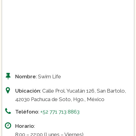
($150)
($2,200)
($1,800)
($1,800)
Nombre
: Swim Life
Ubicación
: Calle Prol. Yucatán 126, San Bartolo,
42030 Pachuca de Soto, Hgo., México
Teléfono
:
+52 771 713 8863
Horario
:
8:00 – 22:00 (Lunes – Viernes)