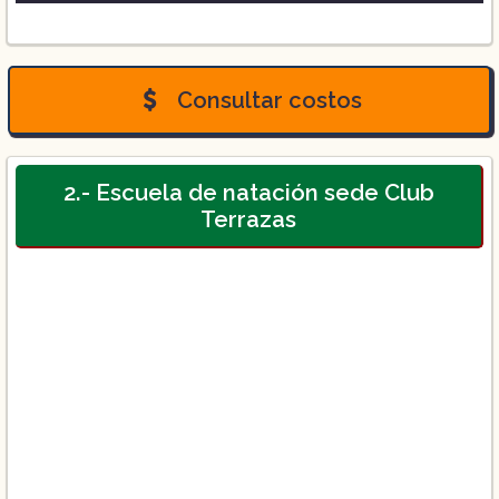
Curso de natación:
($300)
Consultar costos
($450)
($600)
2.- Escuela de natación sede Club
($750)
Terrazas