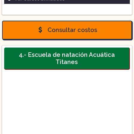
Clases de natación para adultos:
Consultar costos
Clases de natación para niños:
4.- Escuela de natación Acuática
Titanes
Clases de natación para bebés:
Clases de rehabilitación acuática.
Clases de buceo