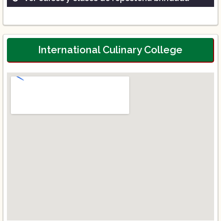
Diplomado en Repostería
Talleres sabatinos
Curso intensivo de técnicas avanzadas
International Culinary College