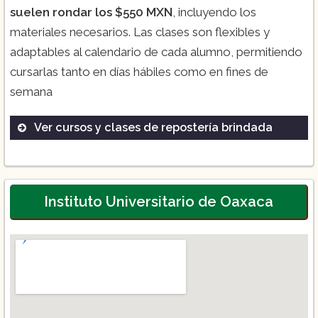
suelen rondar los $550 MXN
, incluyendo los
materiales necesarios. Las clases son flexibles y
adaptables al calendario de cada alumno, permitiendo
cursarlas tanto en días hábiles como en fines de
semana​
Ver cursos y clases de repostería brindada
Diplomado en Repostería
Licenciatura en Repostería
Talleres de Pastelería Clásica
Instituto Universitario de Oaxaca