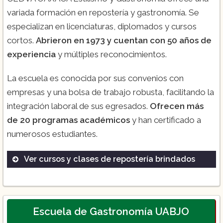
variada formación en repostería y gastronomía. Se
especializan en licenciaturas, diplomados y cursos
cortos.
Abrieron en 1973 y cuentan con 50 años de
experiencia
y múltiples reconocimientos.
La escuela es conocida por sus convenios con
empresas y una bolsa de trabajo robusta, facilitando la
integración laboral de sus egresados.
Ofrecen más
de 20 programas académicos
y han certificado a
numerosos estudiantes.
Ver cursos y clases de repostería brindados
Repostería Básica
Pastelería Avanzada
Decoración de Pasteles
Escuela de Gastronomía UABJO