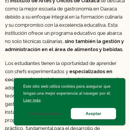
El
Instituto de Artes y Oficios de Oaxaca
se destaca
como la mejor escuela de gastronomía en Oaxaca
debido a su enfoque integral en la formación culinaria
y su compromiso con la excelencia educativa. Esta
institución ofrece un programa educativo que abarca
no solo técnicas culinarias,
sino también la gestión y
administración en el área de alimentos y bebidas.
Los estudiantes tienen la oportunidad de aprender
con chefs experimentados y
especializados en
cocina nacional e internacional
, lo que les permite
Este sitio web utiliza cookies para asegurar que
adquirir habilidades prácticas y conocimientos
tengas una mejor experiencia al navegar por él.
teóricos necesarios para destacar en el mundo
Leer más
gastronómico. Además, la escuela cuenta con
instalaciones modernas y equipadas que
Solo requeridas
Aceptar
proporcionan un ambiente ideal para el aprendizaje
práctico, fundamental para el desarrollo de