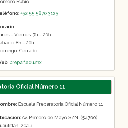
omero Rubio
eléfono
:
+52 55 5870 3125
orario
:
unes – Viernes: 7h – 20h
ábado: 8h – 20h
omingo: Cerrado
Web
:
prepaif.edu.mx
toria Oficial Número 11
ombre
: Escuela Preparatoria Oficial Número 11
bicación
: Av. Primero de Mayo S/N, (54700)
uautitlán Izcalli