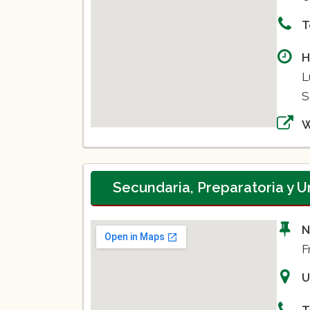
T
H
L
S
Secundaria, Preparatoria y 
N
F
U
T