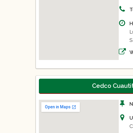
T
H
L
S
Cedco Cuautit
N
U
C