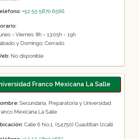
eléfono
:
+52 55 5870 6566
orario
:
unes – Viernes: 8h – 13:05h – 19h
ábado y Domingo: Cerrado
Web
: No disponible
Universidad Franco Mexicana La Salle
ombre
: Secundaria, Preparatoria y Universidad
ranco Mexicana La Salle
bicación
: Calle 6 No.1, (54750) Cuautitlán Izcalli
eléfono
:
+52 55 5893 1665