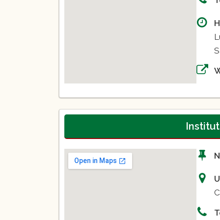
H
L
S
Institu
N
U
C
T