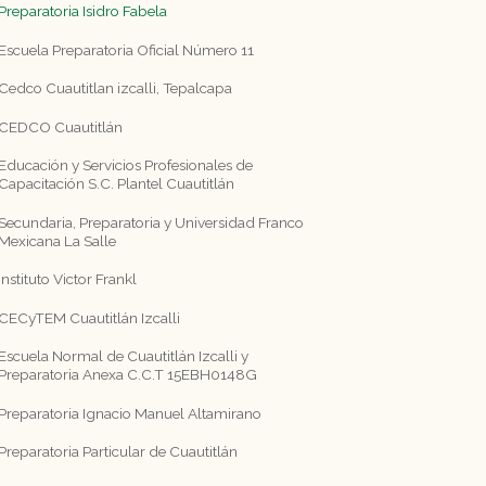
Preparatoria Isidro Fabela
Escuela Preparatoria Oficial Número 11
Cedco Cuautitlan izcalli, Tepalcapa
CEDCO Cuautitlán
Educación y Servicios Profesionales de
Capacitación S.C. Plantel Cuautitlán
Secundaria, Preparatoria y Universidad Franco
Mexicana La Salle
Instituto Victor Frankl
CECyTEM Cuautitlán Izcalli
Escuela Normal de Cuautitlán Izcalli y
Preparatoria Anexa C.C.T 15EBH0148G
Preparatoria Ignacio Manuel Altamirano
Preparatoria Particular de Cuautitlán