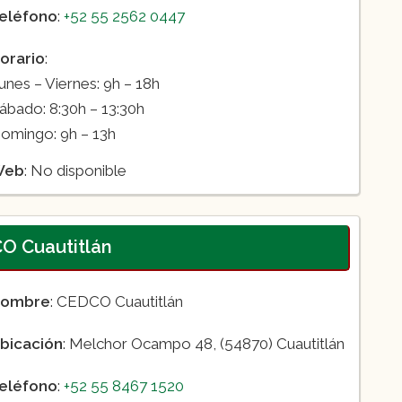
eléfono
:
+52 55 2562 0447
orario
:
unes – Viernes: 9h – 18h
ábado: 8:30h – 13:30h
omingo: 9h – 13h
Web
: No disponible
O Cuautitlán
ombre
: CEDCO Cuautitlán
bicación
: Melchor Ocampo 48, (54870) Cuautitlán
eléfono
:
+52 55 8467 1520