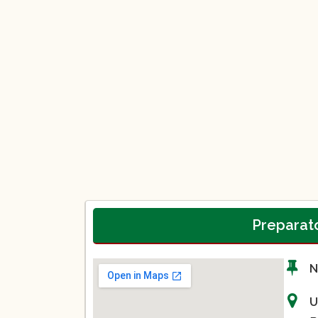
Preparato
N
U