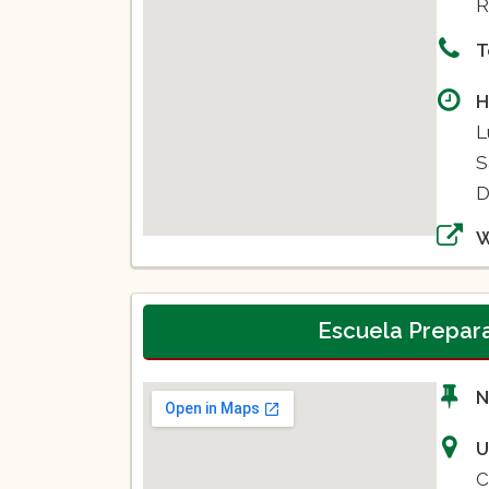
R
T
H
L
S
D
Escuela Prepara
N
U
C