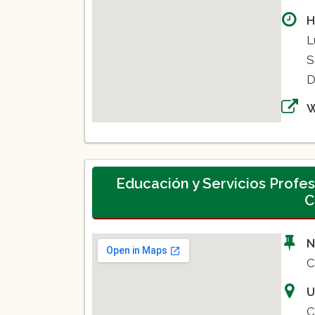
H
L
S
D
Educación y Servicios Profes
C
N
C
U
C