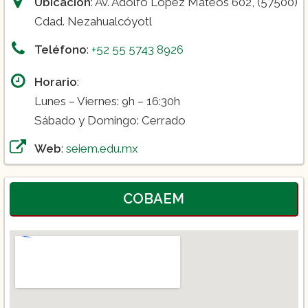
Ubicación
: Av. Adolfo López Mateos 602, (57500)
Cdad. Nezahualcóyotl
Teléfono
:
+52 55 5743 8926
Horario
:
Lunes – Viernes: 9h – 16:30h
Sábado y Domingo: Cerrado
Web
:
seiem.edu.mx
COBAEM