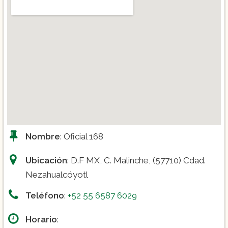
Nombre
: Oficial 168
Ubicación
: D.F MX, C. Malinche, (57710) Cdad.
Nezahualcóyotl
Teléfono
:
+52 55 6587 6029
Horario
: