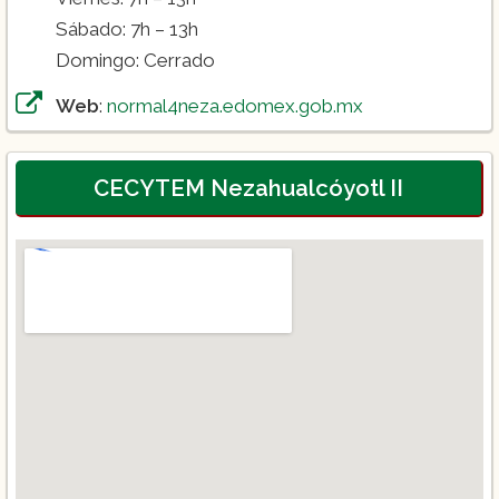
Sábado: 7h – 13h
Domingo: Cerrado
Web
:
normal4neza.edomex.gob.mx
CECYTEM Nezahualcóyotl II