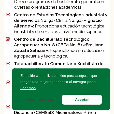
Ofrece programas de bachillerato general con
diversas orientaciones académicas.
Centro de Estudios Tecnológicos Industrial y
de Servicios No. 91 (CETis No. 91) «Ignacio
Allende»
: Proporciona educación tecnológica
industrial y de servicios a nivel medio superior.
Centro de Bachillerato Tecnológico
Agropecuario No. 8 (CBTa No. 8) «Emiliano
Zapata Salazar»
: Especializado en educación
agropecuaria y tecnológica.
Telebachillerato Comunitario Xochitlán de
las Flores
: Ofrece educación media superior en
la comunidad de Xochitlán de las Flores.
Este sitio web utiliza cookies para asegurar que
tengas una mejor experiencia al navegar por él.
Centro de Educación Media Superior a
Distancia (CEMSaD) Bomintzha
: Proporciona
Leer más
bachillerato a distancia en la localidad de
Bomintzha.
Solo requeridas
Aceptar
Centro de Educación Media Superior a
Distancia (CEMSaD) Michimaloya
: Brinda