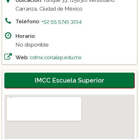
Ubicación
: Yunque 33, (15830) Venustiano
Carranza, Ciudad de México
Teléfono
:
+52 55 5741 3214
Horario
:
No disponible
Web
:
cdmx.conalep.edu.mx
IMCC Escuela Superior