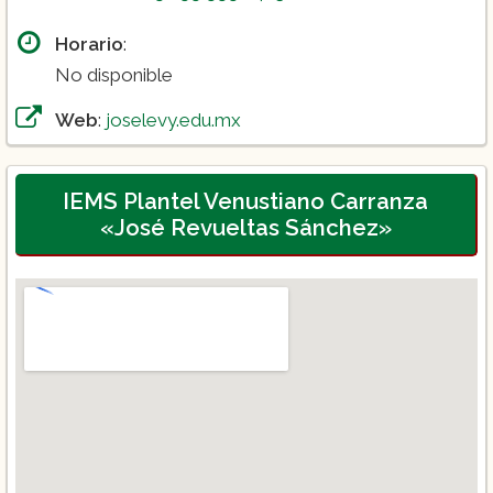
Horario
:
No disponible
Web
:
joselevy.edu.mx
IEMS Plantel Venustiano Carranza
«José Revueltas Sánchez»