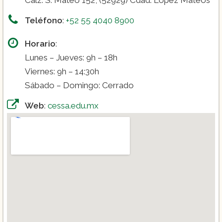
Calz. S. Mateo 152, (52929) Cdad. López Mateos
Teléfono
:
+52 55 4040 8900
Horario
:
Lunes – Jueves: 9h – 18h
Viernes: 9h – 14:30h
Sábado – Domingo: Cerrado
Web
:
cessa.edu.mx