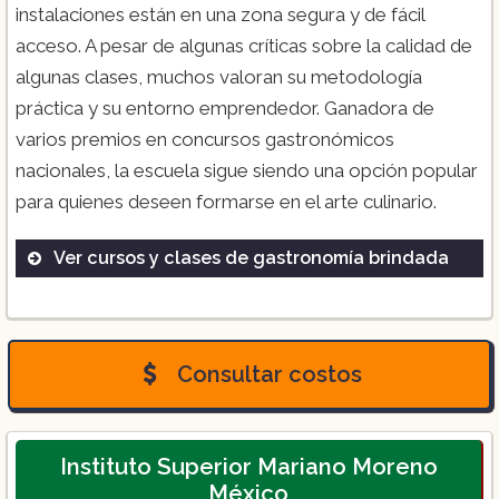
instalaciones están en una zona segura y de fácil
acceso. A pesar de algunas críticas sobre la calidad de
algunas clases, muchos valoran su metodología
práctica y su entorno emprendedor. Ganadora de
varios premios en concursos gastronómicos
nacionales, la escuela sigue siendo una opción popular
para quienes deseen formarse en el arte culinario.
Ver cursos y clases de gastronomía brindada
Preparatoria con Gastronomía
Licenciatura en Gastronomía
Maestrías
Consultar costos
Chef Repostero
Bartender Profesional
Instituto Superior Mariano Moreno
Gestión y Dirección de Restaurantes
México