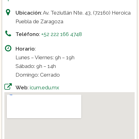
Ubicación
: Av. Teziutlán Nte. 43, (72160) Heroica
Puebla de Zaragoza
Teléfono
:
+52 222 166 4748
Horario
:
Lunes – Viernes: 9h – 19h
Sábado: 9h – 14h
Domingo: Cerrado
Web
:
icum.edu.mx