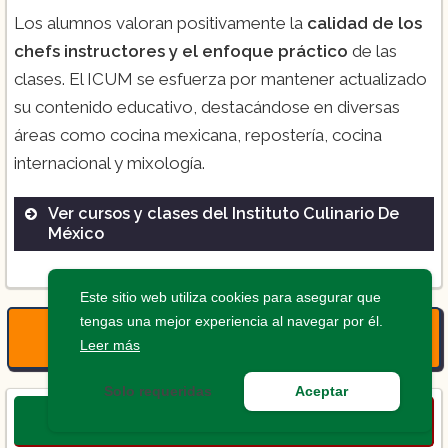
Los alumnos valoran positivamente la
calidad de los
chefs instructores y el enfoque práctico
de las
clases. El ICUM se esfuerza por mantener actualizado
su contenido educativo, destacándose en diversas
áreas como cocina mexicana, repostería, cocina
internacional y mixología.
Ver cursos y clases del Instituto Culinario De
México
Cocina Mexicana
Este sitio web utiliza cookies para asegurar que
Repostería
tengas una mejor experiencia al navegar por él.
Cocina Internacional
Consultar costos
Leer más
Mixología
Solo requeridas
Aceptar
Escultura en Hielo
UPEM Gastronomia
Dirección de Alimentos y Bebidas