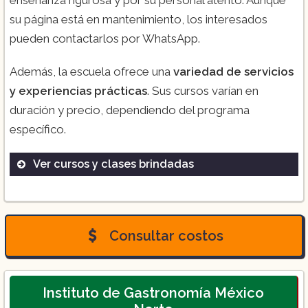
su página está en mantenimiento, los interesados
pueden contactarlos por WhatsApp.
Además, la escuela ofrece una
variedad de servicios
y experiencias prácticas
. Sus cursos varían en
duración y precio, dependiendo del programa
específico.
Ver cursos y clases brindadas
Diplomados
Educación On-Demand
Talleres
Consultar costos
Cursos
Recorridos
Instituto de Gastronomía México
Proyectos especiales