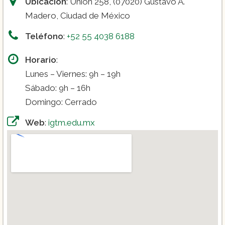
Ubicación
: Unión 258, (07020) Gustavo A.
Madero, Ciudad de México
Teléfono
:
+52 55 4038 6188
Horario
:
Lunes – Viernes: 9h – 19h
Sábado: 9h – 16h
Domingo: Cerrado
Web
:
igtm.edu.mx