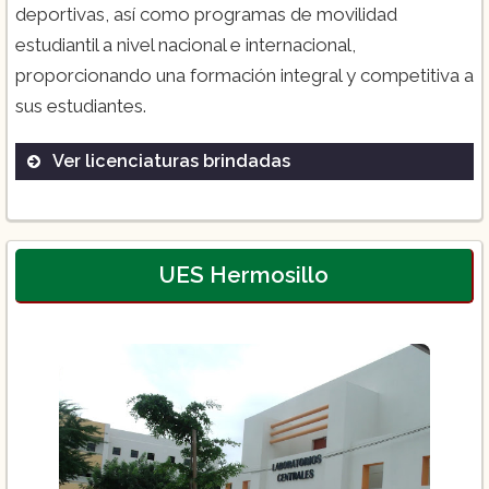
deportivas, así como programas de movilidad
estudiantil a nivel nacional e internacional,
proporcionando una formación integral y competitiva a
sus estudiantes.
Ver licenciaturas brindadas
Administración de Empresas
Ingeniería Industrial
Psicología
UES Hermosillo
Derecho
Medicina
Arquitectura
Ingeniería en Energías Renovables
Nutrición
Odontología