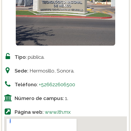
Ingeniería en Minería
Ingeniería Mecatrónica
Tipo
: pública.
Sede:
Hermosillo, Sonora.
Teléfono
:
+526622606500
Número de campus:
1.
Página web:
www.ith.mx