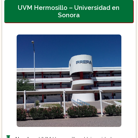
Ciencias de la Educación
UVM Hermosillo – Universidad en
Sonora
Derecho
Diseño Gráfico
Psicología