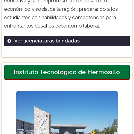
educativa y su compromiso con el desarrollo
económico y social de la región, preparando a los
estudiantes con habilidades y competencias para
enfrentar los desafíos del entorno laboral​.
Ver licenciaturas brindadas
Licenciatura en Gastronomía
Licenciatura en Protección Civil y
Emergencias
Instituto Tecnológico de Hermosillo
Ingeniería en Energías Renovables
Ingeniería en Desarrollo y Gestión de
Software
Ingeniería en Redes Inteligentes y
Ciberseguridad
Ingeniería en Manufactura Aeronáutica
Ingeniería en Mantenimiento Industrial