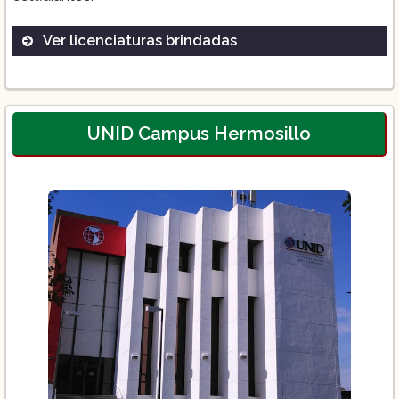
Ver licenciaturas brindadas
Licenciatura en Producción y
Programación Musical
Licenciatura en Pedagogía Musical
UNID Campus Hermosillo
Licenciatura en Musicología
Licenciatura en Derecho
Licenciatura en Ciencias Políticas
Licenciatura en Administración de
Empresas
Licenciatura en Contaduría Pública