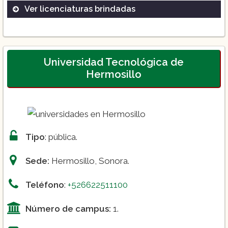
Ver licenciaturas brindadas
Administración de Empresas
Ingeniería Industrial
Psicología
Universidad Tecnológica de
Hermosillo
Derecho
Medicina
Ecología
Enfermería
Tipo
: pública.
Ingeniería en Software
Nutrición Humana
Sede:
Hermosillo, Sonora.
Entrenamiento Deportivo
Teléfono
:
+526622511100
Número de campus:
1.