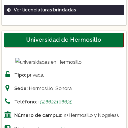
Ver licenciaturas brindadas
Administración
Ingeniería Aeronáutica
Ingeniería Biomédica
Universidad de Hermosillo
Ingeniería Eléctrica
Ingeniería Electrónica
Ingeniería Industrial
Ingeniería Mecánica
Tipo
: privada.
Ingeniería Mecatrónica
Sede:
Hermosillo, Sonora.
Ingeniería en Sistemas Computacionales
Ingeniería en Gestión Empresarial
Teléfono
:
+526622106635
Número de campus:
2 (Hermosillo y Nogales).