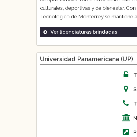
culturales, deportivas y de bienestar. C
Tecnológico de Monterrey se mantiene a l
Ver licenciaturas brindadas
Ingeniería en Sistemas Comput
Licenciatura en Administració
Universidad Panamericana (UP)
Licenciatura en Derecho
Ingeniería Industrial y de Siste
T
Medicina
S
T
N
P