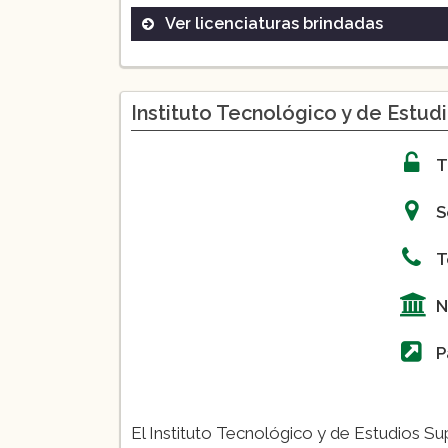
Ver licenciaturas brindadas
Derecho
Administración de Empresas
Instituto Tecnológico y de Estu
Ingeniería Mecatrónica
Comunicación
T
Psicología
S
T
N
P
El Instituto Tecnológico y de Estudios S