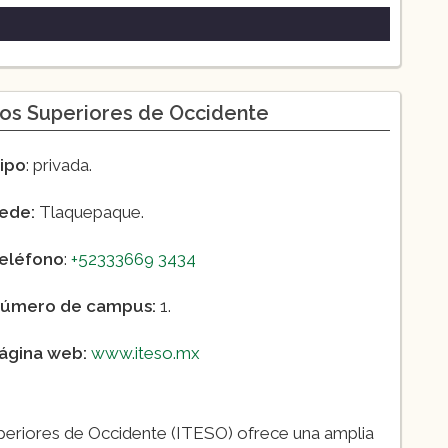
dios Superiores de Occidente
ipo
: privada.
ede:
Tlaquepaque.
eléfono
:
+52333669 3434
úmero de campus:
1.
ágina web:
www.iteso.mx
uperiores de Occidente (ITESO) ofrece una amplia