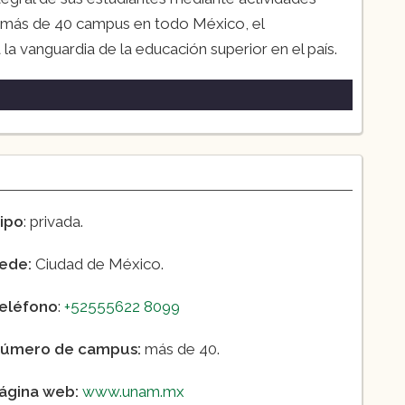
on más de 40 campus en todo México, el
a vanguardia de la educación superior en el país.
acionales
n de Empresas
mas
ipo
: privada.
ede:
Ciudad de México.
eléfono
:
+52555622 8099
úmero de campus:
más de 40.
ágina web:
www.unam.mx