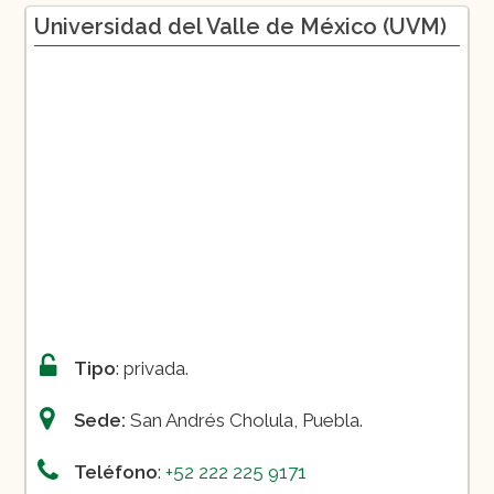
Universidad del Valle de México (UVM)
Arquitectura
Comunicación
Derecho
Ingeniería Mecatrónica
Medicina
Psicología
Relaciones Internacionales
Turismo Internacional
Tipo
: privada.
Sede:
San Andrés Cholula, Puebla.
Teléfono
:
+52 222 225 9171