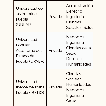
Administración,
Universidad de
Derecho,
las Américas
+52 
Privada
Ingeniería,
Puebla
229
Ciencias
(UDLAP)
Sociales, Salud
Negocios,
Universidad
Ingeniería,
Popular
Ciencias de la
+52 
Autónoma del
Privada
Salud,
229
Estado de
Derecho,
Puebla (UPAEP)
Humanidades
Ciencias
Sociales,
Universidad
Humanidades,
+52 
Iberoamericana
Privada
Negocios,
372
Puebla (IBERO)
Ingeniería,
Salud