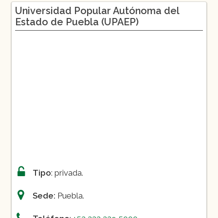
Administración de Negocios
Universidad Popular Autónoma del
Internacionales
Estado de Puebla (UPAEP)
Arquitectura
Ingeniería Mecatrónica
Psicología Clínica
Relaciones Internacionales
Nutrición
Ciencias de la Comunicación
Derecho
Tipo
: privada.
Sede:
Puebla.