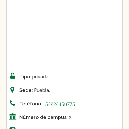
Mercadología
Estomatología
Turismo
Diseño Gráfico
Arquitectura
Ingeniería en Sistemas
Ingeniería Industrial Administrativa
Tipo
: privada.
Sede:
Puebla.
Teléfono
:
+52222459775
Número de campus:
2.