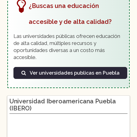
Derecho
¿Buscas una educación
Enfermería
accesible y de alta calidad?
Ingeniería Civil
Ingeniería Mecatrónica
Las universidades públicas ofrecen educación
Medicina
de alta calidad, múltiples recursos y
oportunidades diversas a un costo más
Psicología
accesible.
Relaciones Internacionales
Ver universidades publicas en Puebla
Universidad Iberoamericana Puebla
(IBERO)