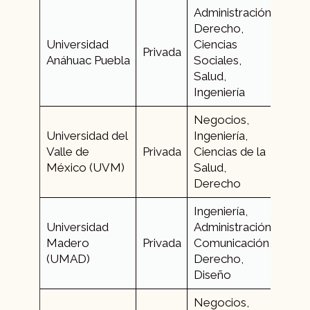
Administración,
Derecho,
Universidad
Ciencias
+52 
Privada
Anáhuac Puebla
Sociales,
616
Salud,
Ingeniería
Negocios,
Universidad del
Ingeniería,
+52 
Valle de
Privada
Ciencias de la
141
México (UVM)
Salud,
Derecho
Ingeniería,
Universidad
Administración,
+52 
Madero
Privada
Comunicación,
230
(UMAD)
Derecho,
Diseño
Negocios,