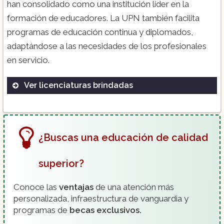
han consolidado como una institución líder en la
formación de educadores. La UPN también facilita
programas de educación continua y diplomados,
adaptándose a las necesidades de los profesionales
en servicio.
Ver licenciaturas brindadas
Licenciatura en Pedagogía
Licenciatura en Psicología Educativa
Licenciatura en Intervención Educativa
¿Buscas una educación de calidad
Licenciatura en Administración Educativa
superior?
Licenciatura en Educación Preescolar y
Primaria para el Medio Indígena
Conoce las
ventajas
de una atención más
Licenciatura en Educación e Innovación
personalizada, infraestructura de vanguardia y
Pedagógica
programas de
becas exclusivos.