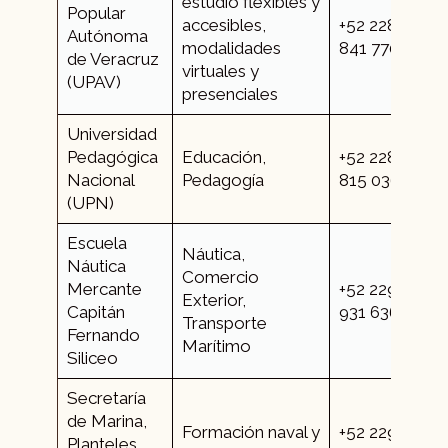
estudio flexibles y
Popular
accesibles,
+52 228
Autónoma
modalidades
841 7700
de Veracruz
virtuales y
(UPAV)
presenciales
Universidad
Pedagógica
Educación,
+52 228
Nacional
Pedagogía
815 0365
(UPN)
Escuela
Náutica,
Náutica
Comercio
Mercante
+52 229
Exterior,
Capitán
931 6369
Transporte
Fernando
Marítimo
Siliceo
Secretaría
de Marina,
Formación naval y
+52 229
Planteles