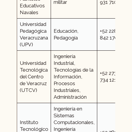
militar
931 7100
Educativos
Navales
Universidad
Pedagógica
Educación,
+52 228
Veracruzana
Pedagogía
842 1700
(UPV)
Ingeniería
Universidad
Industrial,
Tecnológica
Tecnologías de la
+52 273
del Centro
Información,
734 1210
de Veracruz
Procesos
(UTCV)
Industriales,
Administración
Ingeniería en
Sistemas
Instituto
Computacionales,
Tecnológico
Ingeniería