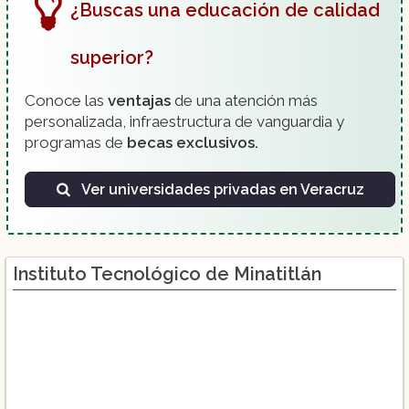
Ingeniería Electrónica
¿Buscas una educación de calidad
Ingeniería Industrial
superior?
Ingeniería Mecánica
Ingeniería en Sistemas Computacionales
Conoce las
ventajas
de una atención más
Ingeniería Química
personalizada, infraestructura de vanguardia y
programas de
becas exclusivos.
Administración
Ver universidades privadas en Veracruz
Instituto Tecnológico de Minatitlán