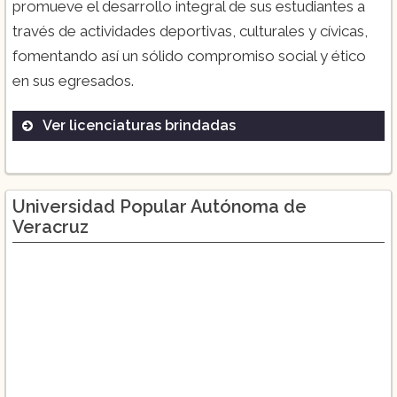
promueve el desarrollo integral de sus estudiantes a
través de actividades deportivas, culturales y cívicas,
fomentando así un sólido compromiso social y ético
en sus egresados.
Ver licenciaturas brindadas
Ingeniería Ambiental
Ingeniería Electromecánica
Universidad Popular Autónoma de
Ingeniería Electrónica
Veracruz
Ingeniería Industrial
Ingeniería Química
Ingeniería en Sistemas Computacionales
Licenciatura en Administración