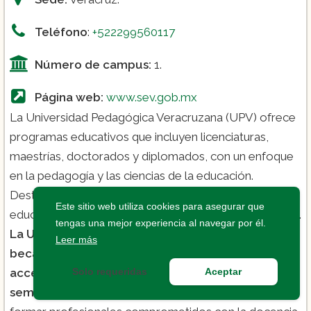
Teléfono
:
+522299560117
Número de campus:
1.
Página web:
www.sev.gob.mx
La Universidad Pedagógica Veracruzana (UPV) ofrece
programas educativos que incluyen licenciaturas,
maestrías, doctorados y diplomados, con un enfoque
en la pedagogía y las ciencias de la educación.
Destacan en áreas como educación básica, gestión
Este sitio web utiliza cookies para asegurar que
educativa, educación especial e intervención educativa.
tengas una mejor experiencia al navegar por él.
La UPV, fundada en 1980, brinda programas de
Leer más
becas y cuenta con costos de matrícula
accesibles, que varían entre 800 y 1,000 pesos por
Solo requeridas
Aceptar
semestre
. Los programas están diseñados para