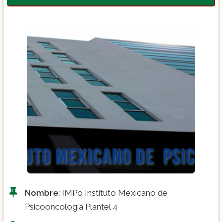
comprender los procesos de enseñanza-
aprendizaje, así como en el desarrollo
cognitivo y emocional de los individuos en
el ámbito educativo.
Psicología Organizacional:
Explora el
comportamiento humano en el contexto
laboral, las dinámicas de grupo y el
desarrollo de habilidades para el liderazgo
en organizaciones.
Licenciatura en Psicología
Maestría en Psicología
Doctorados en Psicología
Diplomados en Psicología
Nombre
: IMPo Instituto Mexicano de
Psicooncología Plantel 4