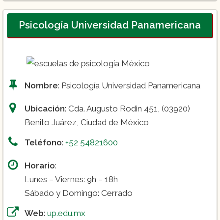
Maestrías en diversas ramas de la
Psicología
Psicología Universidad Panamericana
Doctorados en Psicología
Diplomados especializados
Nombre
: Psicología Universidad Panamericana
Ubicación
: Cda. Augusto Rodin 451, (03920)
Benito Juárez, Ciudad de México
Teléfono
:
+52 54821600
Horario
:
Lunes – Viernes: 9h – 18h
Sábado y Domingo: Cerrado
Web
:
up.edu.mx