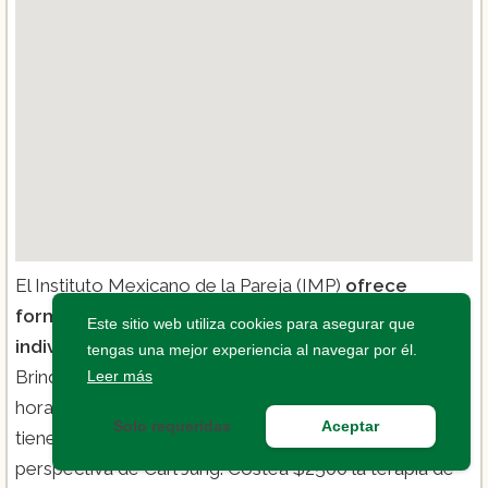
El Instituto Mexicano de la Pareja (IMP)
ofrece
formación en psicología clínica y psicoterapia
Este sitio web utiliza cookies para asegurar que
individual y de pareja desde hace más de 35 años.
tengas una mejor experiencia al navegar por él.
Brindan licenciaturas, maestrías y diplomados con
Leer más
horarios flexibles, incluyendo sabatinos. La maestría
Solo requeridas
Aceptar
tiene un enfoque holístico, integrado con la
perspectiva de Carl Jung. Costea $2500 la terapia de