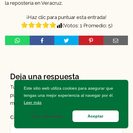
la repostería en Veracruz​.
¡Haz clic para puntuar esta entrada!
(Votos:
1
Promedio:
5
)
Deja una respuesta
Tu dirección de correo electrónico no será
Este sitio web utiliza cookies para asegurar que
publicada.
Los campos obligatorios están
tengas una mejor experiencia al navegar por él.
Leer más
marcados con
*
Solo requeridas
Aceptar
Comentario
*