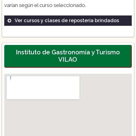
varían según el curso seleccionado.
Ver cursos y clases de repostería brindados
Pastelería básica
Técnicas avanzadas de repostería
Decoración de pasteles
Instituto de Gastronomía y Turismo
VILAO