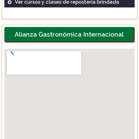
Ver cursos y clases de repostería brindada
Panadería profesional
Pastelería avanzada
Chocolatería artesanal
Alianza Gastronómica Internacional