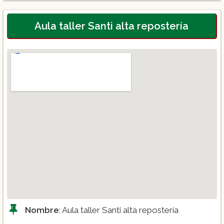
Chef Repostero
Panadería
Aula taller Santi alta repostería
Nombre
: Aula taller Santi alta repostería