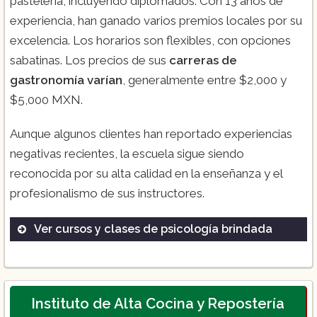
pastelería, incluyendo diplomados. Con 13 años de
experiencia, han ganado varios premios locales por su
excelencia. Los horarios son flexibles, con opciones
sabatinas. Los precios de sus
carreras de
gastronomía varían
, generalmente entre $2,000 y
$5,000 MXN.
Aunque algunos clientes han reportado experiencias
negativas recientes, la escuela sigue siendo
reconocida por su alta calidad en la enseñanza y el
profesionalismo de sus instructores.
Ver cursos y clases de psicología brindada
Diplomado en Repostería Avanzada
Curso de Pastelería Gourmet
Taller de Chocolatería
Instituto de Alta Cocina y Repostería