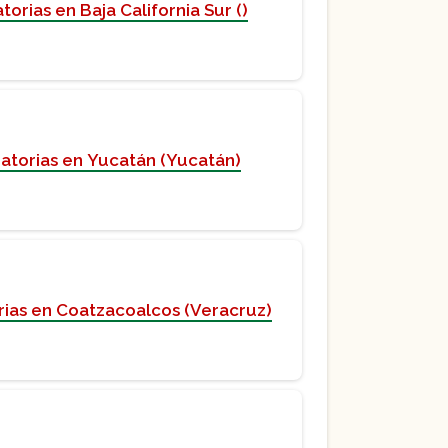
orias en Baja California Sur ()
atorias en Yucatán (Yucatán)
rias en Coatzacoalcos (Veracruz)