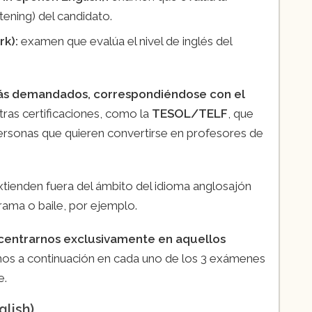
stening) del candidato.
rk):
examen que evalúa el nivel de inglés del
s más demandados, correspondiéndose con el
otras certificaciones, como la
TESOL/TELF
, que
personas que quieren convertirse en profesores de
xtienden fuera del ámbito del idioma anglosajón
ama o baile, por ejemplo.
 centrarnos exclusivamente en aquellos
nos a continuación en cada uno de los 3 exámenes
e.
glish)