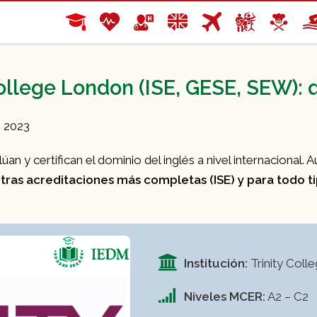
llege London (ISE, GESE, SEW): 
e 2023
n y certifican el dominio del inglés a nivel internacional. A
otras acreditaciones más completas (ISE) y para todo t
Institución:
Trinity Coll
Niveles MCER:
A2 – C2