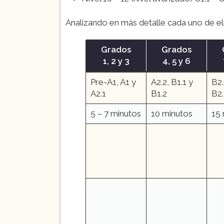
Analizando en más detalle cada uno de el
Grados
Grados
1, 2 y 3
4, 5 y 6
Pre-A1, A1 y
A2.2, B1.1 y
B2.
A2.1
B1.2
B2.
5 – 7 minutos
10 minutos
15 