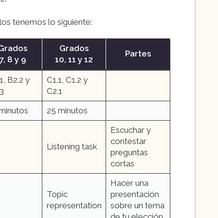
los tenemos lo siguiente:
Grados
Grados
Partes
7, 8 y 9
10, 11 y 12
1, B2.2 y
C1.1, C1.2 y
3
C2.1
minutos
25 minutos
Escuchar y
contestar
Listening task
preguntas
cortas
Hacer una
Topic
presentación
representation
sobre un tema
de tu elección